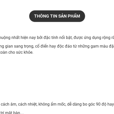
THÔNG TIN SẢN PHẨM
uộng nhất hiện nay bởi đặc tính nổi bật, được ứng dụng rộng rãi
ông gian sang trọng, cổ điển hay độc đáo từ những gam màu đặc
n toàn cho sức khỏe.
, cách âm, cách nhiệt, không ẩm mốc, dễ dàng bo góc 90 độ ha
trí mặt bàn,...