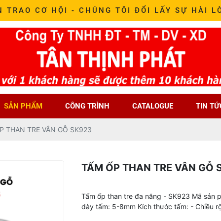
N TRAO CƠ HỘI - CHÚNG TÔI ĐỔI LẤY SỰ HÀI L
SẢN PHẨM
CÔNG TRÌNH
CATALOGUE
TIN TỨ
P THAN TRE VÂN GỖ SK923
TẤM ỐP THAN TRE VÂN GỖ 
Tấm ốp than tre đa năng - SK923 Mã sản 
dày tấm: 5-8mm Kích thước tấm: - Chiều 