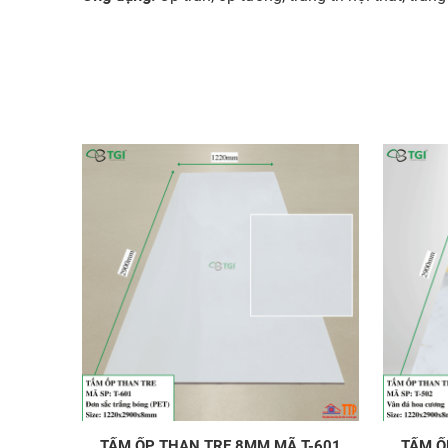
TẤM ỐP THAN TRE 8MM MÃ T-601
TẤM Ố