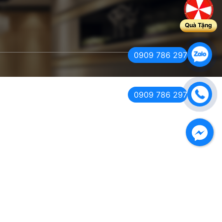
Quà Tặng
0909 786 297
0909 786 297
Facebook