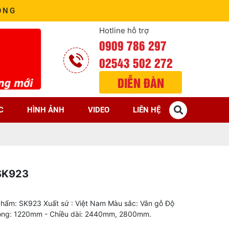
ÒNG
Hotline hỗ trợ
0909 786 297
02543 502 272
DIỄN ĐÀN
C
HÌNH ẢNH
VIDEO
LIÊN HỆ
SK923
phẩm: SK923 Xuất sứ : Việt Nam Màu sắc: Vân gỗ Độ
rộng: 1220mm - Chiều dài: 2440mm, 2800mm.