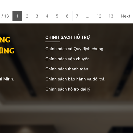
 / 13
1
2
3
4
5
6
7
...
12
13
Next
ANG
CHÍNH SÁCH HỖ TRỢ
VŨNG
Chính sách và Quy định chung
Chính sách vận chuyển
Chính sách thanh toán
í Minh.
Chính sách bảo hành và đổi trả
Chính sách hỗ trợ đại lý