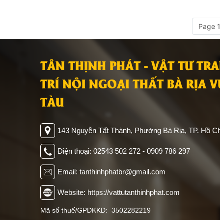
Page 1
TÂN THỊNH PHÁT - VẬT TƯ TR
TRÍ NỘI NGOẠI THẤT BÀ RỊA 
TÀU
143 Nguyễn Tất Thành, Phường Bà Rịa, TP. Hồ Ch
Điện thoại: 02543 502 272 - 0909 786 297
Email: tanthinhphatbr@gmail.com
Website: https://vattutanthinhphat.com
Mã số thuế/GPDKKD: 3502282219