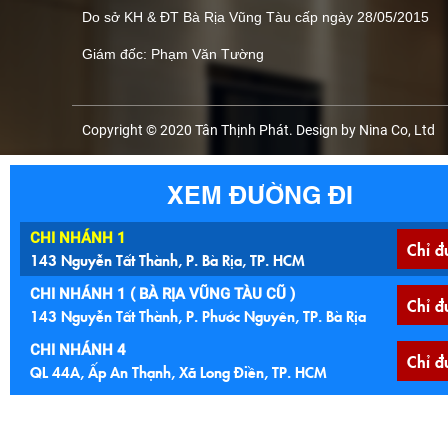
Do sở KH & ĐT Bà Rịa Vũng Tàu cấp ngày 28/05/2015
Giám đốc: Phạm Văn Tường
Copyright © 2020 Tân Thịnh Phát. Design by Nina Co, Ltd
XEM ĐƯỜNG ĐI
CHI NHÁNH 1
Chỉ đ
143 Nguyễn Tất Thành, P. Bà Rịa, TP. HCM
CHI NHÁNH 1 ( BÀ RỊA VŨNG TÀU CŨ )
Chỉ đ
143 Nguyễn Tất Thành, P. Phước Nguyên, TP. Bà Rịa
CHI NHÁNH 4
Chỉ đ
QL 44A, Ấp An Thạnh, Xã Long Điền, TP. HCM
CHI NHÁNH 4 ( BÀ RỊA VŨNG TÀU )
Chỉ đ
QL 44A, Ấp An Thạnh, Xã An Ngãi, Huyện Long Điền