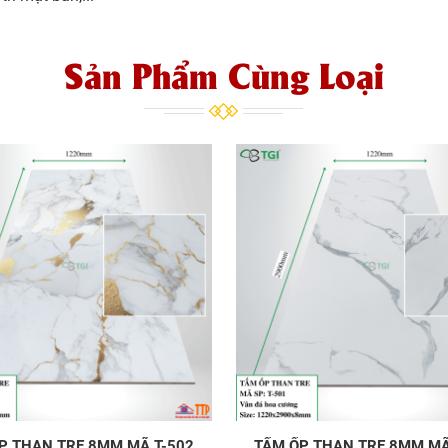
Sản Phẩm Cùng Loại
P THAN TRE 8MM MÃ T-502
TẤM ỐP THAN TRE 8MM MÃ