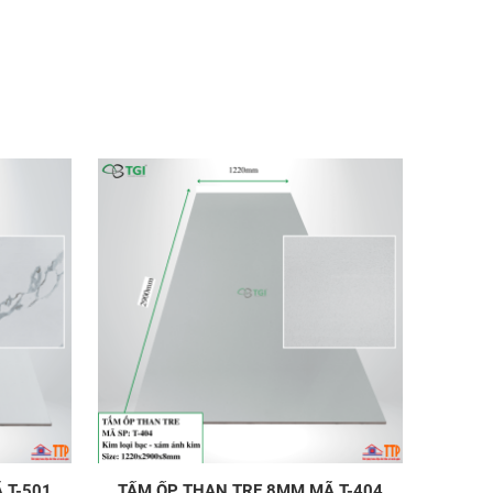
 T-501
TẤM ỐP THAN TRE 8MM MÃ T-404