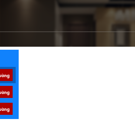
ường
ường
ường
ường