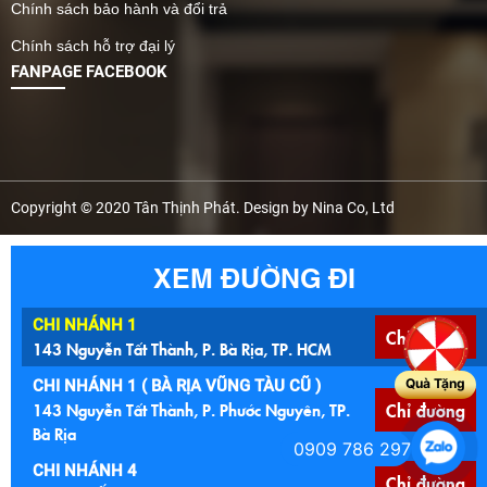
Chính sách bảo hành và đổi trả
Chính sách hỗ trợ đại lý
FANPAGE FACEBOOK
Copyright © 2020 Tân Thịnh Phát. Design by Nina Co, Ltd
XEM ĐƯỜNG ĐI
CHI NHÁNH 1
Chỉ đường
143 Nguyễn Tất Thành, P. Bà Rịa, TP. HCM
Quà Tặng
CHI NHÁNH 1 ( BÀ RỊA VŨNG TÀU CŨ )
143 Nguyễn Tất Thành, P. Phước Nguyên, TP.
Chỉ đường
Bà Rịa
0909 786 297
CHI NHÁNH 4
Chỉ đường