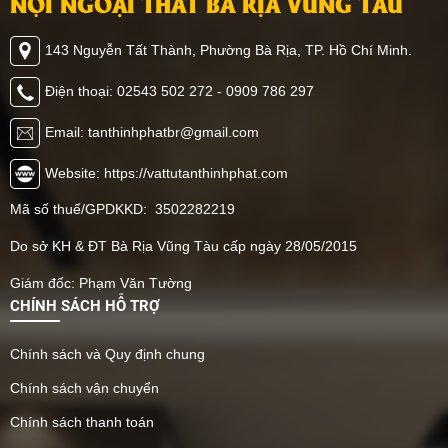
NỘI NGOẠI THẤT BÀ RỊA VŨNG TÀU
143 Nguyễn Tất Thành, Phường Bà Rịa, TP. Hồ Chí Minh.
Điện thoại: 02543 502 272 - 0909 786 297
Email: tanthinhphatbr@gmail.com
Website: https://vattutanthinhphat.com
Mã số thuế/GPDKKD: 3502282219
Do sở KH & ĐT Bà Rịa Vũng Tàu cấp ngày 28/05/2015
Giám đốc: Phạm Văn Tường
CHÍNH SÁCH HỖ TRỢ
Chính sách và Quy định chung
Chính sách vận chuyển
Chính sách thanh toán