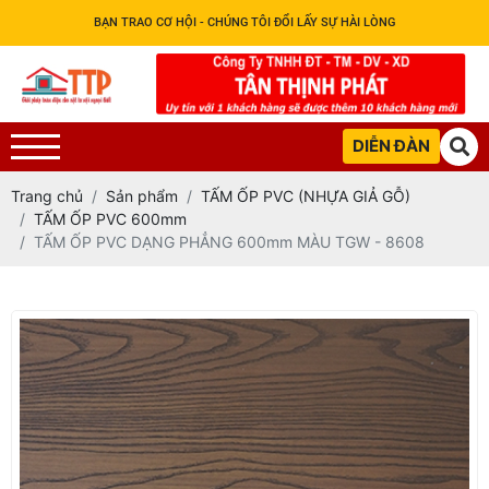
BẠN TRAO CƠ HỘI - CHÚNG TÔI ĐỔI LẤY SỰ HÀI LÒNG
DIỄN ĐÀN
Trang chủ
Sản phẩm
TẤM ỐP PVC (NHỰA GIẢ GỖ)
TẤM ỐP PVC 600mm
TẤM ỐP PVC DẠNG PHẲNG 600mm MÀU TGW - 8608