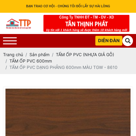
BẠN TRAO CƠ HỘI - CHÚNG TÔI ĐỔI LẤY SỰ HÀI LÒNG
DIỄN ĐÀN
Trang chủ
Sản phẩm
TẤM ỐP PVC (NHỰA GIẢ GỖ)
TẤM ỐP PVC 600mm
TẤM ỐP PVC DẠNG PHẲNG 600mm MÀU TGW - 8610