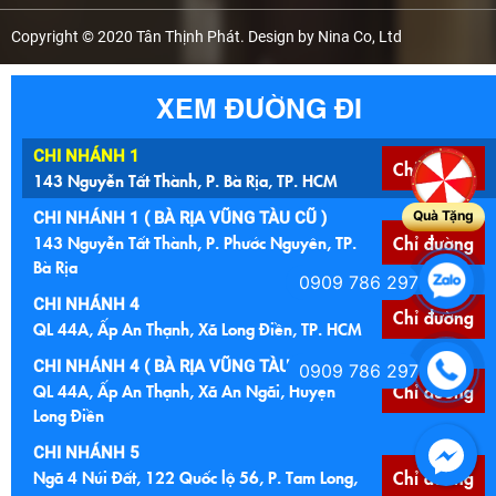
Copyright © 2020 Tân Thịnh Phát. Design by Nina Co, Ltd
XEM ĐƯỜNG ĐI
CHI NHÁNH 1
Chỉ đường
143 Nguyễn Tất Thành, P. Bà Rịa, TP. HCM
Quà Tặng
CHI NHÁNH 1 ( BÀ RỊA VŨNG TÀU CŨ )
143 Nguyễn Tất Thành, P. Phước Nguyên, TP.
Chỉ đường
Bà Rịa
0909 786 297
CHI NHÁNH 4
Chỉ đường
QL 44A, Ấp An Thạnh, Xã Long Điền, TP. HCM
CHI NHÁNH 4 ( BÀ RỊA VŨNG TÀU )
0909 786 297
QL 44A, Ấp An Thạnh, Xã An Ngãi, Huyện
Chỉ đường
Long Điền
CHI NHÁNH 5
Ngã 4 Núi Đất, 122 Quốc lộ 56, P. Tam Long,
Chỉ đường