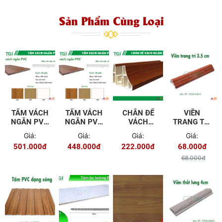
Sản Phẩm Cùng Loại
TẤM VÁCH
TẤM VÁCH
CHÂN ĐẾ
VIỀN
NGĂN PVC
NGĂN PVC
VÁCH
TRANG TRÍ
3300MM
2950MM
NGĂN PVC
3.5CM
Giá:
Giá:
Giá:
Giá:
TGW -
501.000đ
448.000đ
222.000đ
68.000đ
6801
68.000đ