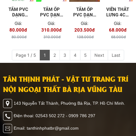
TẤM PVC
TẤM ỐP
TẤM ỐP
VIỀN THẮT
DẠNG
PVC DẠNG
PVC DẠNG
LƯNG 4CM
SÓNG W -
PHẲNG
PHẲNG
TGW -
Giá:
Giá:
Giá:
Giá:
7901
600MM
400MM
6802
80.000đ
310.000đ
203.500đ
68.000đ
MÀU TGW -
MÀU TGW -
8601
804
80.000đ
310.000đ
138.000đ
68.000đ
Page 1 / 5
1
2
3
4
5
Next
Last
TÂN THỊNH PHÁT - VẬT TƯ TRANG TRÍ
NỘI NGOẠI THẤT BÀ RỊA VŨNG TÀU
143 Nguyễn Tất Thành, Phường Bà Rịa, TP. Hồ Chí Minh.
Điện thoại: 02543 502 272 - 0909 786 297
Email: tanthinhphatbr@gmail.com