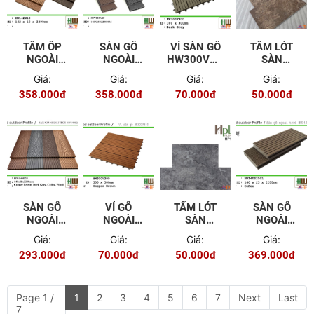
TẤM ỐP
SÀN GỖ
VỈ SÀN GỖ
TẤM LÓT
NGOÀI
NGOÀI
HW300V300
SÀN
TRỜI
TRỜI
- DARK
HPLUS
Giá:
Giá:
Giá:
Giá:
HW142W10
HW140A25
GREY
101-2
358.000đ
358.000đ
70.000đ
50.000đ
SÀN GỖ
VỈ GỖ
TẤM LÓT
SÀN GỖ
NGOÀI
NGOÀI
SÀN
NGOÀI
TRỜI
TRỜI
HPLUS
TRỜI
Giá:
Giá:
Giá:
Giá:
HW140E25
HW300V300
101-4
HW140S25
293.000đ
70.000đ
50.000đ
369.000đ
- COPPER
BROWN
Page 1 /
1
2
3
4
5
6
7
Next
Last
7