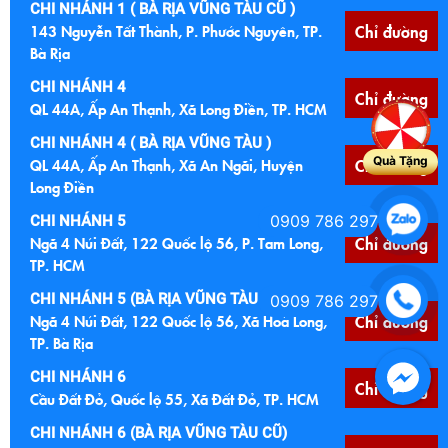
CHI NHÁNH 1 ( BÀ RỊA VŨNG TÀU CŨ )
143 Nguyễn Tất Thành, P. Phước Nguyên, TP.
Chỉ đường
Bà Rịa
CHI NHÁNH 4
Chỉ đường
QL 44A, Ấp An Thạnh, Xã Long Điền, TP. HCM
CHI NHÁNH 4 ( BÀ RỊA VŨNG TÀU )
Quà Tặng
QL 44A, Ấp An Thạnh, Xã An Ngãi, Huyện
Chỉ đường
Long Điền
0909 786 297
CHI NHÁNH 5
Ngã 4 Núi Đất, 122 Quốc lộ 56, P. Tam Long,
Chỉ đường
TP. HCM
CHI NHÁNH 5 (BÀ RỊA VŨNG TÀU CŨ )
0909 786 297
Ngã 4 Núi Đất, 122 Quốc lộ 56, Xã Hoà Long,
Chỉ đường
TP. Bà Rịa
CHI NHÁNH 6
Chỉ đường
Cầu Đất Đỏ, Quốc lộ 55, Xã Đất Đỏ, TP. HCM
CHI NHÁNH 6 (BÀ RỊA VŨNG TÀU CŨ)