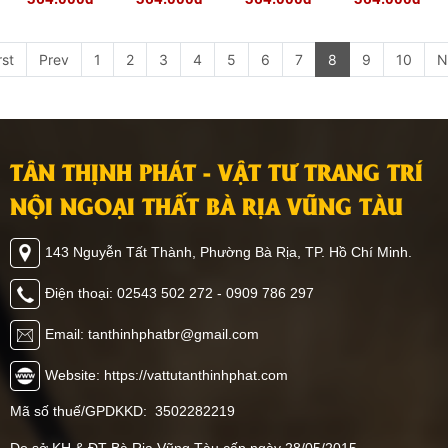
rst
Prev
1
2
3
4
5
6
7
8
9
10
N
TÂN THỊNH PHÁT - VẬT TƯ TRANG TRÍ
NỘI NGOẠI THẤT BÀ RỊA VŨNG TÀU
143 Nguyễn Tất Thành, Phường Bà Rịa, TP. Hồ Chí Minh.
Điện thoại: 02543 502 272 - 0909 786 297
Email: tanthinhphatbr@gmail.com
Website: https://vattutanthinhphat.com
Mã số thuế/GPDKKD: 3502282219