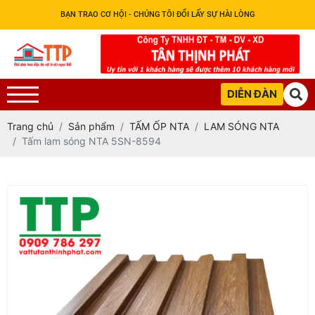
BẠN TRAO CƠ HỘI - CHÚNG TÔI ĐỔI LẤY SỰ HÀI LÒNG
DIỄN ĐÀN
Trang chủ
Sản phẩm
TẤM ỐP NTA
LAM SÓNG NTA
Tấm lam sóng NTA 5SN-8594