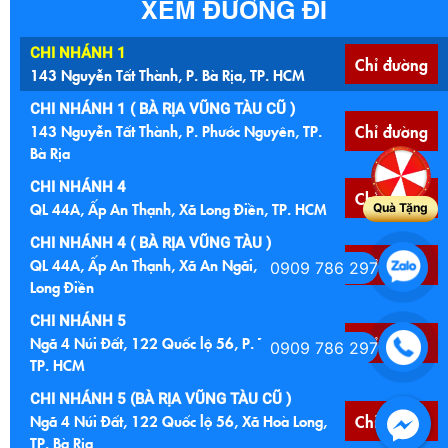
XEM ĐƯỜNG ĐI
CHI NHÁNH 1
Chỉ đường
143 Nguyễn Tất Thành, P. Bà Rịa, TP. HCM
CHI NHÁNH 1 ( BÀ RỊA VŨNG TÀU CŨ )
143 Nguyễn Tất Thành, P. Phước Nguyên, TP.
Chỉ đường
Bà Rịa
CHI NHÁNH 4
Chỉ đường
QL 44A, Ấp An Thạnh, Xã Long Điền, TP. HCM
Quà Tặng
CHI NHÁNH 4 ( BÀ RỊA VŨNG TÀU )
QL 44A, Ấp An Thạnh, Xã An Ngãi, Huyện
Chỉ đường
0909 786 297
Long Điền
CHI NHÁNH 5
Ngã 4 Núi Đất, 122 Quốc lộ 56, P. Tam Long,
Chỉ đường
0909 786 297
TP. HCM
CHI NHÁNH 5 (BÀ RỊA VŨNG TÀU CŨ )
Ngã 4 Núi Đất, 122 Quốc lộ 56, Xã Hoà Long,
Chỉ đường
TP. Bà Rịa