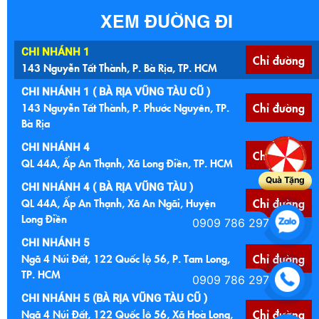
XEM ĐƯỜNG ĐI
CHI NHÁNH 1
Chỉ đường
143 Nguyễn Tất Thành, P. Bà Rịa, TP. HCM
CHI NHÁNH 1 ( BÀ RỊA VŨNG TÀU CŨ )
143 Nguyễn Tất Thành, P. Phước Nguyên, TP.
Chỉ đường
Bà Rịa
CHI NHÁNH 4
Chỉ đường
QL 44A, Ấp An Thạnh, Xã Long Điền, TP. HCM
Quà Tặng
CHI NHÁNH 4 ( BÀ RỊA VŨNG TÀU )
QL 44A, Ấp An Thạnh, Xã An Ngãi, Huyện
Chỉ đường
Long Điền
0909 786 297
CHI NHÁNH 5
Ngã 4 Núi Đất, 122 Quốc lộ 56, P. Tam Long,
Chỉ đường
TP. HCM
0909 786 297
CHI NHÁNH 5 (BÀ RỊA VŨNG TÀU CŨ )
Ngã 4 Núi Đất, 122 Quốc lộ 56, Xã Hoà Long,
Chỉ đường