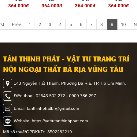
9839
9756
9688
9341
364.000đ
364.000đ
364.000đ
364.000đ
rst
Prev
1
2
3
4
5
6
7
8
9
10
N
TÂN THỊNH PHÁT - VẬT TƯ TRANG TRÍ
NỘI NGOẠI THẤT BÀ RỊA VŨNG TÀU
143 Nguyễn Tất Thành, Phường Bà Rịa, TP. Hồ Chí Minh.
Điện thoại: 02543 502 272 - 0909 786 297
Email: tanthinhphatbr@gmail.com
Website: https://vattutanthinhphat.com
Mã số thuế/GPDKKD: 3502282219