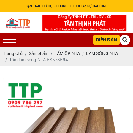
BẠN TRAO CƠ HỘI - CHÚNG TÔI ĐỔI LẤY SỰ HÀI LÒNG
DIỄN ĐÀN
Trang chủ
Sản phẩm
TẤM ỐP NTA
LAM SÓNG NTA
Tấm lam sóng NTA 5SN-8594