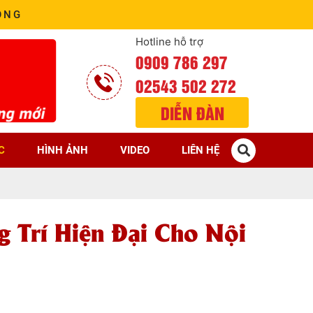
ÒNG
Hotline hỗ trợ
0909 786 297
02543 502 272
DIỄN ĐÀN
C
HÌNH ẢNH
VIDEO
LIÊN HỆ
g Trí Hiện Đại Cho Nội