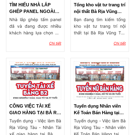
phòng phù hợp nhẩt cho
TÌM HIỂU NHÀ LẮP
Tổng kho vật tư trang trí
ngôi nhà của mình nhé!
GHÉP PANEL NGOÀI
nội thất Bà Rịa Vũng
TRỜI
Tàu – Uy tín, đa dạng,
Nhà lắp ghép tấm panel
Bạn đang tìm kiếm tổng
giá tận gốc
đã và đang được nhiều
kho vật tư trang trí nội
khách hàng lựa chọn bởi
thất tại Bà Rịa Vũng Tàu
những ưu điểm và tiện lợi
uy tín, giá tốt và hàng có
Chi tiết
Chi tiết
mà công trình này mang
sẵn đa dạng? Trong thời
đến. Hãy cùng Tân Thịnh
đại mà nhu cầu làm đẹp
Phát điểm qua các mẫu
không gian sống ngày
nhà lắp ghép panel đẹp
càng cao, việc lựa chọn
hiện đại, có giá thành tiết
nơi cung cấp vật liệu
kiệm hơn 40% so với các
trang trí chất lượng, giá sỉ
ngôi nhà truyền thống.
tận gốc và chính sách hỗ
trợ tốt là vô cùng quan
trọng. Tại Bà Rịa Vũng
Tàu, nhiều chủ thầu, kiến
CÔNG VIỆC TÀI XẾ
Tuyển dụng Nhân viên
trúc sư và cả khách hàng
GIAO HÀNG TẠI BÀ RỊA
Kế Toán Bán Hàng tại
cá nhân đang dần chuyển
VŨNG TÀU
Bà Rịa
Tuyển dụng - Việc làm Bà
Tuyển dụng - Việc làm Bà
sang mua hàng trực tiếp
Rịa Vũng Tàu - Nhân Tài
Rịa Vũng Tàu - Nhân viên
tại các tổng kho vật tư nội
xế giao hàng tại Bà Rịa
Kế Toán Bán Hàng tại Bà