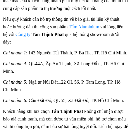
thắc mắc của khách hàng nhằm phát huy hết khả năng của mình mà 
cung cấp sản phẩm ra thị trường một cách tốt nhất.
Nếu quý khách cần hỗ trợ thông tin về báo giá, tài liệu kỹ thuật 
hoặc hướng dẫn thi công sản phẩm 
Tấm Aluminium
 vui lòng liên 
hệ với 
Công ty
 Tân Thịnh Phát
 qua hệ thống showroom dưới 
đây:
Chi nhánh 1
: 143 Nguyễn Tất Thành, P. Bà Rịa, TP. Hồ Chí Minh.
Chi nhánh 4:
 QL44A, Ấp An Thạnh, Xã Long Điền, TP. Hồ Chí 
Minh.
Chi nhánh 5:
 Ngã tư Núi Đất,122 QL 56, P. Tam Long, TP. Hồ 
Chí Minh.
Chi nhánh 6:
 Cầu Đất Đỏ, QL 55, Xã Đất Đỏ, TP. Hồ Chí Minh.
Khách hàng khi lựa chọn 
Tân Thịnh Phát
 không chỉ nhận được 
báo giá cạnh tranh, mà còn được tư vấn miễn phí, hỗ trợ chọn mẫu 
và thi công trọn gói, đảm bảo sự hài lòng tuyệt đối. Liên hệ ngay để 