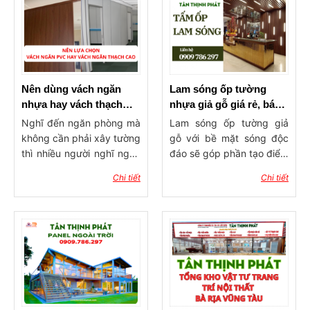
Nên dùng vách ngăn
Lam sóng ốp tường
nhựa hay vách thạch
nhựa giả gỗ giá rẻ, báo
cao ngăn phòng?
giá lam ốp tường, trần
Nghĩ đến ngăn phòng mà
Lam sóng ốp tường giả
không cần phải xây tường
gỗ với bề mặt sóng độc
thì nhiều người nghĩ ngay
đáo sẽ góp phần tạo điểm
đến 2 dòng vật liệu phổ
nhấn ấn tượng cho công
Chi tiết
Chi tiết
biến hiện nay đó là vách
trình xây dựng. Sản phẩm
ngăn nhựa và vách thạch
có tính ứng dụng rộng rãi,
cao. Vậy nên dùng vách
được dùng trong trang trí
ngăn nhựa hay vách
ốp tường, ốp trần với ưu
thạch cao ngăn phòng?
điểm độ bền cao, khả
Hãy cùng vật tư Tân
năng chống chịu thời tiết
Thịnh Phát tham khảo qua
tốt, mang đến không gian
bài viết dưới đây để tìm ra
sống tinh tế, hiện đại và
giải pháp làm vách ngăn
đẳng cấp.