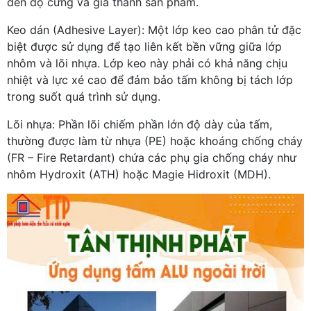
đến độ cứng và giá thành sản phẩm.
Keo dán (Adhesive Layer): Một lớp keo cao phân tử đặc
biệt được sử dụng để tạo liên kết bền vững giữa lớp
nhôm và lõi nhựa. Lớp keo này phải có khả năng chịu
nhiệt và lực xé cao để đảm bảo tấm không bị tách lớp
trong suốt quá trình sử dụng.
Lõi nhựa: Phần lõi chiếm phần lớn độ dày của tấm,
thường được làm từ nhựa (PE) hoặc khoáng chống cháy
(FR – Fire Retardant) chứa các phụ gia chống cháy như
nhôm Hydroxit (ATH) hoặc Magie Hidroxit (MDH).