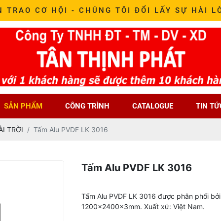
N TRAO CƠ HỘI - CHÚNG TÔI ĐỔI LẤY SỰ HÀI L
SẢN PHẨM
CÔNG TRÌNH
CATALOGUE
TIN TỨ
I TRỜI
Tấm Alu PVDF LK 3016
Tấm Alu PVDF LK 3016
Tấm Alu PVDF LK 3016 được phân phối bởi 
1200x2400x3mm. Xuất xứ: Việt Nam.