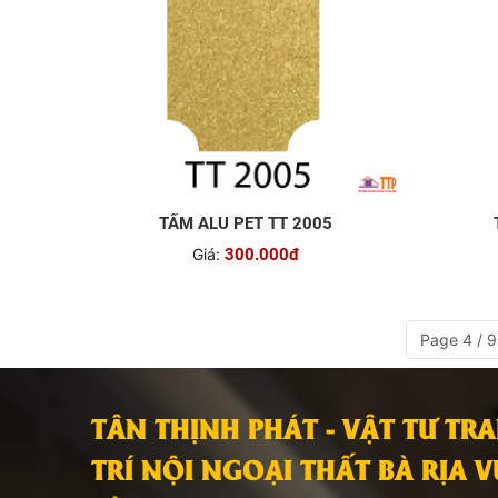
TẤM ALU PET TT 2005
Giá:
300.000đ
Page 4 / 9
TÂN THỊNH PHÁT - VẬT TƯ TR
TRÍ NỘI NGOẠI THẤT BÀ RỊA 