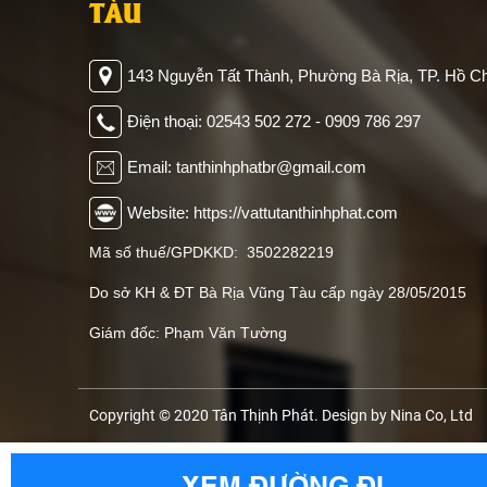
TÀU
143 Nguyễn Tất Thành, Phường Bà Rịa, TP. Hồ Ch
Điện thoại: 02543 502 272 - 0909 786 297
Email: tanthinhphatbr@gmail.com
Website: https://vattutanthinhphat.com
Mã số thuế/GPDKKD: 3502282219
Do sở KH & ĐT Bà Rịa Vũng Tàu cấp ngày 28/05/2015
Giám đốc: Phạm Văn Tường
Copyright © 2020 Tân Thịnh Phát. Design by Nina Co, Ltd
XEM ĐƯỜNG ĐI