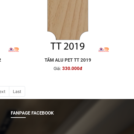
2
TẤM ALU PET TT 2019
Giá:
330.000đ
ext
Last
FANPAGE FACEBOOK