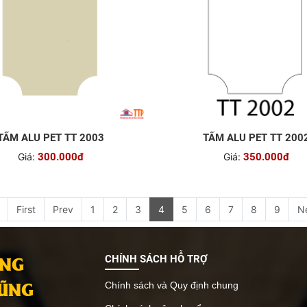
TẤM ALU PET TT 2003
TẤM ALU PET TT 200
Giá:
300.000đ
Giá:
350.000đ
First
Prev
1
2
3
4
5
6
7
8
9
N
ANG
CHÍNH SÁCH HỖ TRỢ
VŨNG
Chính sách và Quy định chung