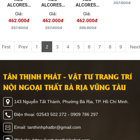
MÀU
357.600đ
ALCOREST
ALCOREST
ALCOREST
TRẮNG
TRONG
TRONG
TRONG
Giá:
Giá:
Giá:
SỮA
NHÀ PET
NHÀ PET
NHÀ PET
462.000đ
462.000đ
462.000đ
EV2016
EV2010
EV2005
MÀU ĐEN
MÀU ĐỎ
MÀU NHŨ
357.600đ
357.600đ
365.600đ
ĐỒNG
First
Prev
1
2
3
4
5
6
7
8
9
Next
TÂN THỊNH PHÁT - VẬT TƯ TRANG TRÍ
NỘI NGOẠI THẤT BÀ RỊA VŨNG TÀU
143 Nguyễn Tất Thành, Phường Bà Rịa, TP. Hồ Chí Minh.
Điện thoại: 02543 502 272 - 0909 786 297
Email: tanthinhphatbr@gmail.com
Website: https://vattutanthinhphat.com