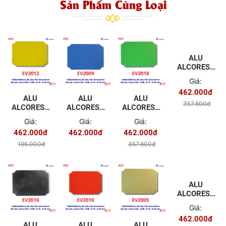
Sản Phẩm Cùng Loại
ALU
ALCOREST
TRONG
Giá:
NHÀ PET
462.000đ
EV2017
ALU
ALU
ALU
XÁM
357.600đ
ALCOREST
ALCOREST
ALCOREST
XINGFA
TRONG
TRONG
TRONG
Giá:
Giá:
Giá:
NHÀ PET
NHÀ PET
NHÀ PET
462.000đ
462.000đ
462.000đ
EV2012
EV2009
EV2018
MÀU VÀNG
MÀU XANH
MÀU XANH
195.000đ
357.600đ
BIỂN
LÁ CÂY
ALU
ALCOREST
TRONG
Giá:
NHÀ PET
462.000đ
EV2002
ALU
ALU
ALU