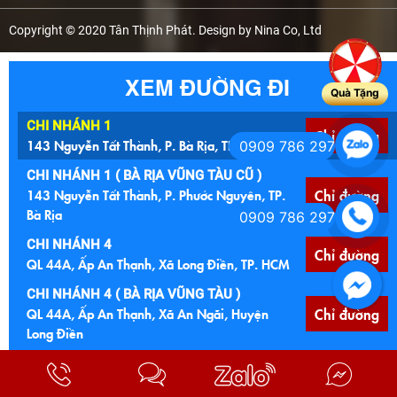
Copyright © 2020 Tân Thịnh Phát. Design by Nina Co, Ltd
XEM ĐƯỜNG ĐI
Quà Tặng
CHI NHÁNH 1
Chỉ đường
143 Nguyễn Tất Thành, P. Bà Rịa, TP. HCM
0909 786 297
CHI NHÁNH 1 ( BÀ RỊA VŨNG TÀU CŨ )
143 Nguyễn Tất Thành, P. Phước Nguyên, TP.
Chỉ đường
Bà Rịa
0909 786 297
CHI NHÁNH 4
Chỉ đường
QL 44A, Ấp An Thạnh, Xã Long Điền, TP. HCM
CHI NHÁNH 4 ( BÀ RỊA VŨNG TÀU )
QL 44A, Ấp An Thạnh, Xã An Ngãi, Huyện
Chỉ đường
Facebook
Long Điền
CHI NHÁNH 5
Ngã 4 Núi Đất, 122 Quốc lộ 56, P. Tam Long,
Chỉ đường