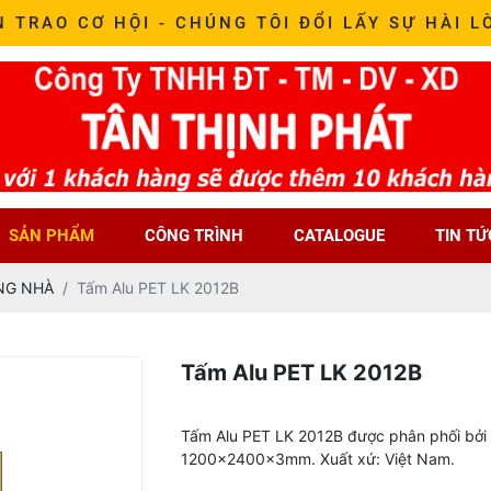
N TRAO CƠ HỘI - CHÚNG TÔI ĐỔI LẤY SỰ HÀI L
SẢN PHẨM
CÔNG TRÌNH
CATALOGUE
TIN TỨ
NG NHÀ
Tấm Alu PET LK 2012B
Tấm Alu PET LK 2012B
Tấm Alu PET LK 2012B được phân phối bởi 
1200x2400x3mm. Xuất xứ: Việt Nam.