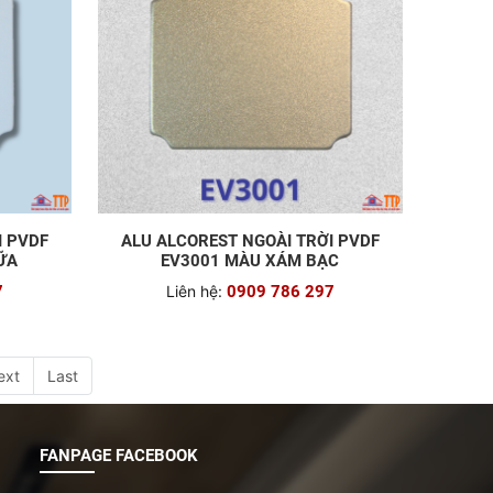
I PVDF
ALU ALCOREST NGOÀI TRỜI PVDF
ỮA
EV3001 MÀU XÁM BẠC
7
Liên hệ:
0909 786 297
ext
Last
FANPAGE FACEBOOK