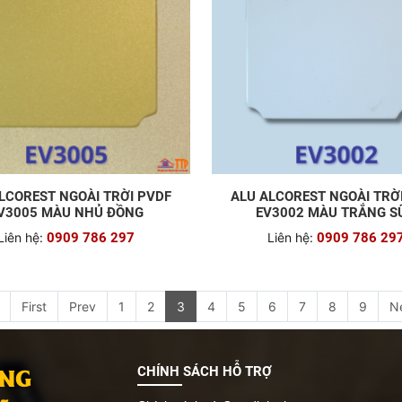
LCOREST NGOÀI TRỜI PVDF
ALU ALCOREST NGOÀI TRỜ
V3005 MÀU NHỦ ĐỒNG
EV3002 MÀU TRẮNG S
Liên hệ:
0909 786 297
Liên hệ:
0909 786 29
First
Prev
1
2
3
4
5
6
7
8
9
N
ANG
CHÍNH SÁCH HỖ TRỢ