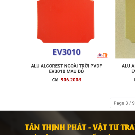
ALU ALCOREST NGOÀI TRỜI PVDF
ALU A
EV3010 MÀU ĐỎ
E
Giá:
906.200đ
Page 3 / 9
TÂN THỊNH PHÁT - VẬT TƯ TR