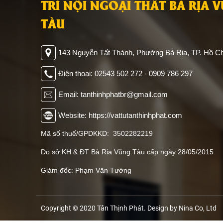
TRÍ NỘI NGOẠI THẤT BÀ RỊA 
TÀU
143 Nguyễn Tất Thành, Phường Bà Rịa, TP. Hồ Ch
Điện thoại: 02543 502 272 - 0909 786 297
Email: tanthinhphatbr@gmail.com
Website: https://vattutanthinhphat.com
Mã số thuế/GPDKKD: 3502282219
Do sở KH & ĐT Bà Rịa Vũng Tàu cấp ngày 28/05/2015
Giám đốc: Phạm Văn Tường
Copyright © 2020 Tân Thịnh Phát. Design by Nina Co, Ltd