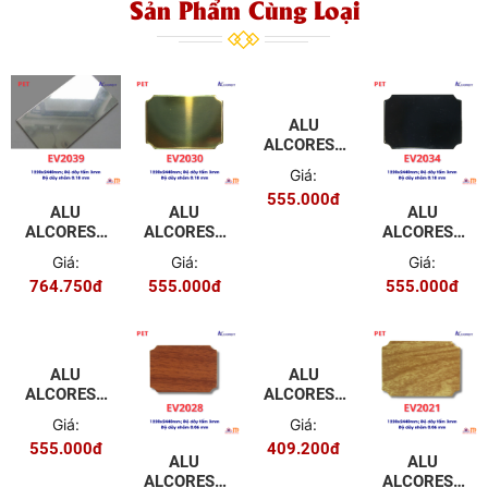
Sản Phẩm Cùng Loại
ALU
ALCOREST
TRONG
Giá:
NHÀ PET
555.000đ
EV2029
ALU
ALU
ALU
MÀU
ALCOREST
ALCOREST
ALCOREST
GƯƠNG
TRONG
TRONG
TRONG
Giá:
Giá:
Giá:
ĐEN
NHÀ PET
NHÀ PET
NHÀ PET
764.750đ
555.000đ
555.000đ
EV2039
EV2030
EV2034
MÀU
MÀU
MÀU
GƯƠNG
GƯƠNG
GƯƠNG
TRẮNG
VÀNG
ĐEN
ALU
ALCOREST
TRONG
Giá:
NHÀ PET
409.200đ
EV2025
ALU
ALU
ALU
MÀU VÂN
ALCOREST
ALCOREST
ALCOREST