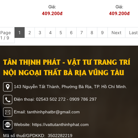
GỖ ĐẬM
TRONG
TRONG
TRONG
Giá:
Giá:
Giá:
NHÀ PET
NHÀ PET
NHÀ PET
555.000đ
409.200đ
409.200đ
EV2032
EV2028
EV2021
MÀU
MÀU VÂN
MÀU VÂN
GƯƠNG
GỖ ĐỎ
GỖ NHẠT
VÀNG
Page
1
2
3
4
5
6
7
8
9
Next
Last
1 / 9
TÂN THỊNH PHÁT - VẬT TƯ TRANG TRÍ
NỘI NGOẠI THẤT BÀ RỊA VŨNG TÀU
143 Nguyễn Tất Thành, Phường Bà Rịa, TP. Hồ Chí Minh.
Điện thoại: 02543 502 272 - 0909 786 297
Email: tanthinhphatbr@gmail.com
Website: https://vattutanthinhphat.com
Mã số thuế/GPDKKD: 3502282219