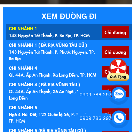
XEM ĐƯỜNG ĐI
CHI NHÁNH 1
Chỉ đường
143 Nguyễn Tất Thành, P. Bà Rịa, TP. HCM
CHI NHÁNH 1 ( BÀ RỊA VŨNG TÀU CŨ )
143 Nguyễn Tất Thành, P. Phước Nguyên, TP.
Chỉ đường
Bà Rịa
CHI NHÁNH 4
Chỉ đường
QL 44A, Ấp An Thạnh, Xã Long Điền, TP. HCM
Quà Tặng
CHI NHÁNH 4 ( BÀ RỊA VŨNG TÀU )
QL 44A, Ấp An Thạnh, Xã An Ngãi, Huyện
Chỉ đường
0909 786 297
Long Điền
CHI NHÁNH 5
Ngã 4 Núi Đất, 122 Quốc lộ 56, P. Tam Long,
Chỉ đường
0909 786 297
TP. HCM
CHI NHÁNH 5 (BÀ RỊA VŨNG TÀU CŨ )