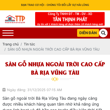
BẠN TRAO CƠ HỘI - CHÚNG TÔI ĐỔI LẤY SỰ HÀI LÒNG
DIỄN ĐÀN
Trang chủ
Tin tức
SÀN GỖ NHỰA NGOÀI TRỜI CAO CẤP BÀ RỊA VŨNG TÀU
SÀN GỖ NHỰA NGOÀI TRỜI CAO CẤP
BÀ RỊA VŨNG TÀU
Ngày đăng: 31/12/2025 07:15 AM
Sàn gỗ ngoài trời Bà Rịa Vũng Tàu đang ngày càng
được nhiều khách hàng quan tâm nhờ khả năng ứng
dụng linh hoạt và độ bền cao trước điều kiện thời tiết