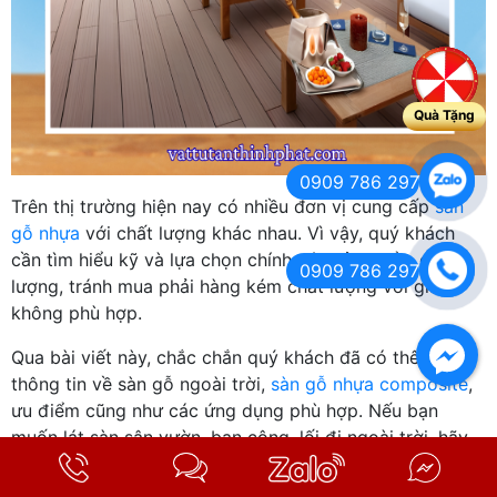
Quà Tặng
0909 786 297
Trên thị trường hiện nay có nhiều đơn vị cung cấp
sàn
gỗ nhựa
với chất lượng khác nhau. Vì vậy, quý khách
cần tìm hiểu kỹ và lựa chọn chính xác sản phẩm chất
0909 786 297
lượng, tránh mua phải hàng kém chất lượng với giá
không phù hợp.
Qua bài viết này, chắc chắn quý khách đã có thêm
thông tin về sàn gỗ ngoài trời,
sàn gỗ nhựa composite
,
ưu điểm cũng như các ứng dụng phù hợp. Nếu bạn
muốn lát sàn sân vườn, ban công, lối đi ngoài trời, hãy
liên hệ ngay với
Tân Thịnh Phát Bà Rịa Vũng Tàu
để
nhận thông tin chi tiết về giá cả và được tư vấn tận tình