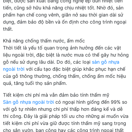
biệt, được sản xuất bằng công nghệ ép đùn nhiệt tiên
tiến, cũng sở hữu khả năng chịu nhiệt tốt. Nhờ đó, sản
phẩm hạn chế cong vênh, giãn nở sau thời gian dài sử
dụng, đảm bảo độ bền và ổn định cho công trình ngoại
thất.
Khả năng chống thấm nước, ẩm mốc
Thời tiết là yếu tố quan trọng ảnh hưởng đến các vật
liệu ngoài trời, đặc biệt là nước mưa có thể gây hư hỏng
gỗ nếu sử dụng lâu dài. Do đó, các loại
sàn gỗ nhựa
ngoài trời
với cấu tạo đặc biệt giúp khắc phục hạn chế
của gỗ thông thường, chống thấm, chống ẩm mốc hiệu
quả, tăng tuổi thọ sản phẩm.
Tiết kiệm chi phí mà vẫn đảm bảo tính thẩm mỹ
Sàn gỗ nhựa ngoài trời
có ngoại hình giống đến 99% so
với gỗ tự nhiên nhưng chi phí thấp hơn đáng kể và dễ
thi công. Đây là giải pháp tối ưu cho những ai muốn vừa
tiết kiệm chi phí vừa giữ được tính thẩm mỹ sang trọng
cho sân vườn, ban công hay các công trình ngoại thất