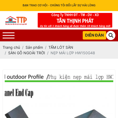
BẠN TRAO CƠ HỘI - CHÚNG TÔI ĐỔI LẤY SỰ HÀI LÒNG
DIỄN ĐÀN
Trang chủ
Sản phẩm
TẤM LÓT SÀN
SÀN GỖ NGOÀI TRỜI
NẸP MÁI LỢP HW150G48