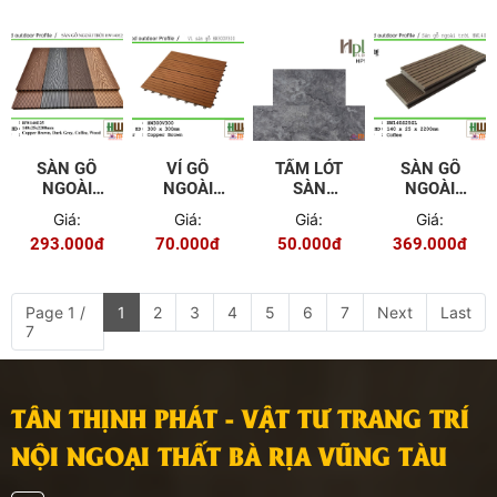
SÀN GỖ
VỈ GỖ
TẤM LÓT
SÀN GỖ
NGOÀI
NGOÀI
SÀN
NGOÀI
TRỜI
TRỜI
HPLUS
TRỜI
Giá:
Giá:
Giá:
Giá:
HW140E25
HW300V300
101-4
HW140S25
293.000đ
70.000đ
50.000đ
369.000đ
- COPPER
BROWN
Page 1 /
1
2
3
4
5
6
7
Next
Last
7
TÂN THỊNH PHÁT - VẬT TƯ TRANG TRÍ
NỘI NGOẠI THẤT BÀ RỊA VŨNG TÀU