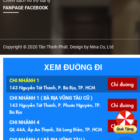
Chính sách hỗ trợ đại lý
FANPAGE FACEBOOK
Copyright © 2020 Tân Thịnh Phát. Design by Nina Co, Ltd
XEM ĐƯỜNG ĐI
CHI NHÁNH 1
Chỉ đường
143 Nguyễn Tất Thành, P. Bà Rịa, TP. HCM
CHI NHÁNH 1 ( BÀ RỊA VŨNG TÀU CŨ )
143 Nguyễn Tất Thành, P. Phước Nguyên, TP.
Chỉ đường
Bà Rịa
CHI NHÁNH 4
Chỉ đường
QL 44A, Ấp An Thạnh, Xã Long Điền, TP. HCM
Quà Tặng
CHI NHÁNH 4 ( BÀ RỊA VŨNG TÀU )