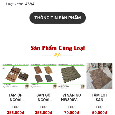
Lượt xem:
4684
THÔNG TIN SẢN PHẨM
Sản Phẩm Cùng Loại
TẤM ỐP
SÀN GỖ
VỈ SÀN GỖ
TẤM LÓT
NGOÀI
NGOÀI
HW300V300
SÀN
TRỜI
TRỜI
- DARK
HPLUS
Giá:
Giá:
Giá:
Giá:
HW142W10
HW140A25
GREY
101-2
358.000đ
358.000đ
70.000đ
50.000đ