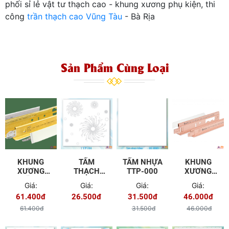
phối sỉ lẻ vật tư thạch cao - khung xương phụ kiện, thi
công
trần thạch cao Vũng Tàu
- Bà Rịa
Sản Phẩm Cùng Loại
KHUNG
TẤM
TẤM NHỰA
KHUNG
XƯƠNG
THẠCH
TTP-000
XƯƠNG
VĨNH
CAO TTP-
PROMETAL
Giá:
Giá:
Giá:
Giá:
TƯỜNG
101
(HIỆP VĨNH
61.400đ
26.500đ
31.500đ
46.000đ
PHÚ)
61.400đ
31.500đ
46.000đ