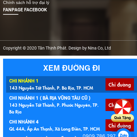
Chính sách hỗ trợ đại lý
FANPAGE FACEBOOK
Copyright © 2020 Tân Thịnh Phát. Design by Nina Co, Ltd
XEM ĐƯỜNG ĐI
CHI NHÁNH 1
Chỉ đường
143 Nguyễn Tất Thành, P. Bà Rịa, TP. HCM
CHI NHÁNH 1 ( BÀ RỊA VŨNG TÀU CŨ )
143 Nguyễn Tất Thành, P. Phước Nguyên, TP.
Chỉ đường
Bà Rịa
Quà Tặng
CHI NHÁNH 4
Chỉ đường
QL 44A, Ấp An Thạnh, Xã Long Điền, TP. HCM
0909 786 297