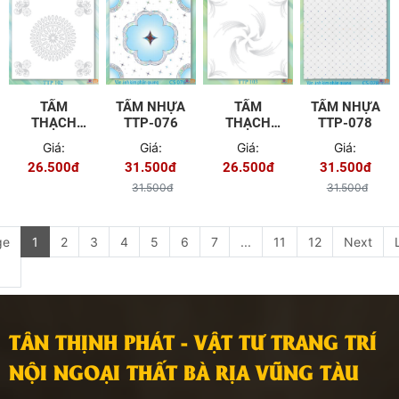
TẤM
TẤM NHỰA
TẤM
TẤM NHỰA
THẠCH
TTP-076
THẠCH
TTP-078
CAO TTP-
CAO TTP-
Giá:
Giá:
Giá:
Giá:
102
103
26.500đ
31.500đ
26.500đ
31.500đ
31.500đ
31.500đ
ge
1
2
3
4
5
6
7
...
11
12
Next
TÂN THỊNH PHÁT - VẬT TƯ TRANG TRÍ
NỘI NGOẠI THẤT BÀ RỊA VŨNG TÀU