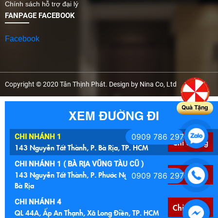
Chính sách hỗ trợ đại lý
FANPAGE FACEBOOK
Facebook
Copyright © 2020 Tân Thịnh Phát. Design by Nina Co, Ltd
Quà Tặng
XEM ĐƯỜNG ĐI
0909 786 297
CHI NHÁNH 1
Chỉ đường
143 Nguyễn Tất Thành, P. Bà Rịa, TP. HCM
CHI NHÁNH 1 ( BÀ RỊA VŨNG TÀU CŨ )
0909 786 297
143 Nguyễn Tất Thành, P. Phước Nguyên, TP.
Chỉ đường
Bà Rịa
CHI NHÁNH 4
Chỉ đường