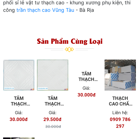
Xem thêm công ty TNHH Tân Thịnh Phát chuyên phân
phối sỉ lẻ vật tư thạch cao - khung xương phụ kiện, thi
công
trần thạch cao Vũng Tàu
- Bà Rịa
Sản Phẩm Cùng Loại
TẤM
THẠCH
CAO DÁN
Giá:
PVC-567
30.000đ
TẤM
TẤM
THẠCH
THẠCH
THẠCH
CAO CHẤT
CAO DÁN
CAO DÁN
LƯỢNG
Giá:
Giá:
Liên hệ:
PVC-262
PVC-996
30.000đ
29.500đ
0909 786
297
30.000đ