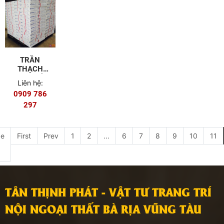
TRẦN
THẠCH
CAO - TẤM
Liên hệ:
THẠCH
0909 786
CAO
TRANG TRÍ
297
US
e
First
Prev
1
2
...
6
7
8
9
10
11
TÂN THỊNH PHÁT - VẬT TƯ TRANG TRÍ
NỘI NGOẠI THẤT BÀ RỊA VŨNG TÀU