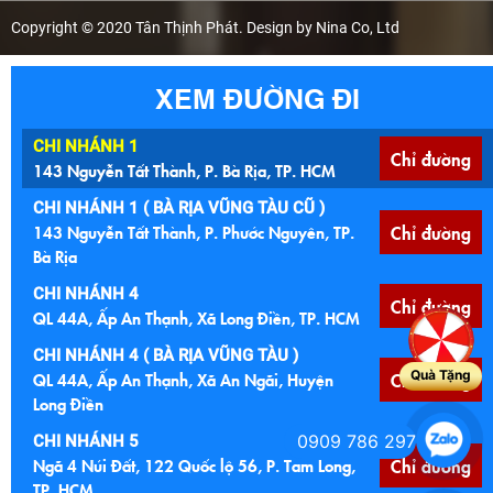
Copyright © 2020 Tân Thịnh Phát. Design by Nina Co, Ltd
XEM ĐƯỜNG ĐI
CHI NHÁNH 1
Chỉ đường
143 Nguyễn Tất Thành, P. Bà Rịa, TP. HCM
CHI NHÁNH 1 ( BÀ RỊA VŨNG TÀU CŨ )
143 Nguyễn Tất Thành, P. Phước Nguyên, TP.
Chỉ đường
Bà Rịa
CHI NHÁNH 4
Chỉ đường
QL 44A, Ấp An Thạnh, Xã Long Điền, TP. HCM
CHI NHÁNH 4 ( BÀ RỊA VŨNG TÀU )
Quà Tặng
QL 44A, Ấp An Thạnh, Xã An Ngãi, Huyện
Chỉ đường
Long Điền
0909 786 297
CHI NHÁNH 5
Ngã 4 Núi Đất, 122 Quốc lộ 56, P. Tam Long,
Chỉ đường
TP. HCM