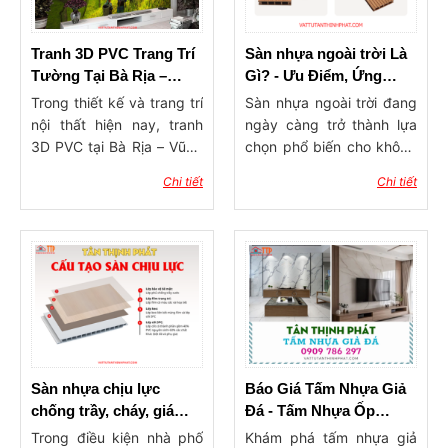
Tranh 3D PVC Trang Trí
Sàn nhựa ngoài trời Là
Tường Tại Bà Rịa –
Gì? - Ưu Điểm, Ứng
Vũng Tàu
Dụng và Báo Giá 2026
Trong thiết kế và trang trí
Sàn nhựa ngoài trời đang
nội thất hiện nay, tranh
ngày càng trở thành lựa
3D PVC tại Bà Rịa – Vũng
chọn phổ biến cho không
Tàu đang dần trở thành
gian ngoại thất nhờ vào
Chi tiết
Chi tiết
xu hướng được nhiều gia
nhiều lợi ích vượt trội mà
đình, quán cà phê, nhà
nó mang lại. Đầu tiên, sản
hàng và văn phòng lựa
phẩm này có khả năng
chọn. Nhờ hiệu ứng hình
chống nước và chống ẩm,
ảnh sống động và khả
giúp kéo dài tuổi thọ và
năng tạo chiều sâu cho
giữ cho bề mặt luôn đẹp.
không gian, tranh 3D
Thứ hai, thiết kế đa dạng
không chỉ giúp bức tường
về màu sắc và kiểu dáng
trở nên nổi bật hơn mà
cho phép người dùng dễ
còn góp phần nâng cao
dàng lựa chọn sản phẩm
Sàn nhựa chịu lực
Báo Giá Tấm Nhựa Giả
tính thẩm mỹ cho toàn bộ
phù hợp với phong cách
chống trầy, cháy, giá
Đá - Tấm Nhựa Ốp
căn phòng. Đây được
kiến trúc của ngôi nhà.
mới nhất 2026
Tường PVC Giả Đá
Trong điều kiện nhà phố
Khám phá tấm nhựa giả