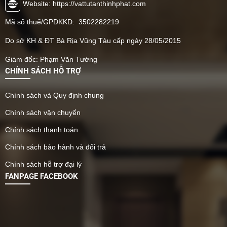
đáp ứng mọi nhu cầu cải
thiết kế để chịu được tác
Website: https://vattutanthinhphat.com
tạo và trang trí nội thất tại
động khắc nghiệt của thời
Mã số thuế/GPDKKD: 3502282219
Bà Rịa - Vũng Tàu. Tân
tiết: nắng nóng, mưa
Thịnh Phát là tổng kho vật
nhiều, độ ẩm cao và thậm
Do sở KH & ĐT Bà Rịa Vũng Tàu cấp ngày 28/05/2015
tư tấm ốp tường PVC,
chí cả hơi muối biển.
Nano, lam sóng tại Bà Rịa
Giám đốc: Phạm Văn Tường
Vũng Tàu. Cung cấp vật
CHÍNH SÁCH HỖ TRỢ
liệu ốp tường chống ẩm,
giả đá, giả gỗ chất lượng
Chính sách và Quy định chung
cao. Liên hệ ngay Tân
Thịnh Phát Bà Rịa Vũng
Chính sách vận chuyển
Tàu !
Chính sách thanh toán
Chính sách bảo hành và đổi trả
Chính sách hỗ trợ đại lý
FANPAGE FACEBOOK