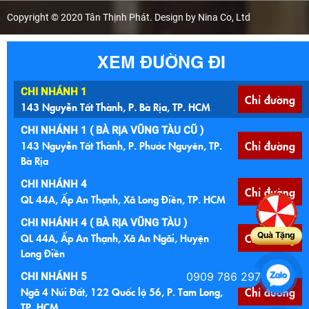
Copyright © 2020 Tân Thịnh Phát. Design by Nina Co, Ltd
XEM ĐƯỜNG ĐI
CHI NHÁNH 1
Chỉ đường
143 Nguyễn Tất Thành, P. Bà Rịa, TP. HCM
CHI NHÁNH 1 ( BÀ RỊA VŨNG TÀU CŨ )
143 Nguyễn Tất Thành, P. Phước Nguyên, TP.
Chỉ đường
Bà Rịa
CHI NHÁNH 4
Chỉ đường
QL 44A, Ấp An Thạnh, Xã Long Điền, TP. HCM
CHI NHÁNH 4 ( BÀ RỊA VŨNG TÀU )
Quà Tặng
QL 44A, Ấp An Thạnh, Xã An Ngãi, Huyện
Chỉ đường
Long Điền
0909 786 297
CHI NHÁNH 5
Ngã 4 Núi Đất, 122 Quốc lộ 56, P. Tam Long,
Chỉ đường
TP. HCM