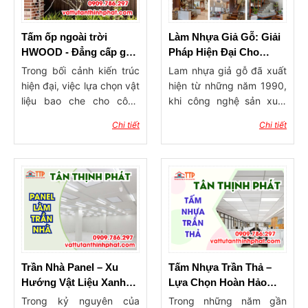
Tấm ốp ngoài trời
Làm Nhựa Giả Gỗ: Giải
HWOOD - Đẳng cấp gỗ
Pháp Hiện Đại Cho
nhựa kiến trúc cho
Không Gian Sống Bền
Trong bối cảnh kiến trúc
Lam nhựa giả gỗ đã xuất
không gian sống hiện
Vững
hiện đại, việc lựa chọn vật
hiện từ những năm 1990,
đại.
liệu bao che cho công
khi công nghệ sản xuất
trình không chỉ dừng lại ở
nhựa và xu hướng sử
Chi tiết
Chi tiết
bài toán thẩm mỹ mà còn
dụng vật liệu thân thiện
là cuộc đua về độ bền
với môi trường bắt đầu
trước sự khắc nghiệt của
phát triển. Ban đầu, sản
thời tiết. Tấm ốp ngoài trời
phẩm này chủ yếu được
HWOOD (Gỗ nhựa WPC -
ưa chuộng trong xây
Wood Plastic Composite)
dựng công trình thương
đã nổi lên như một "vị cứu
mại, nhưng với sự gia
tinh" cho các kiến trúc sư
tăng nhận thức về bảo vệ
và gia chủ, thay thế hoàn
môi trường và nhu cầu cải
hảo cho gỗ tự nhiên vốn
thiện không gian sống,
Trần Nhà Panel – Xu
Tấm Nhựa Trần Thả –
dễ mục nát và đá tự nhiên
lam nhựa giả gỗ đã nhanh
Hướng Vật Liệu Xanh
Lựa Chọn Hoàn Hảo
nặng nề, chi phí cao. Bài
chóng được áp dụng rộng
Thống Lĩnh Ngành Xây
Cho Không Gian Hiện
Trong kỷ nguyên của
Trong những năm gần