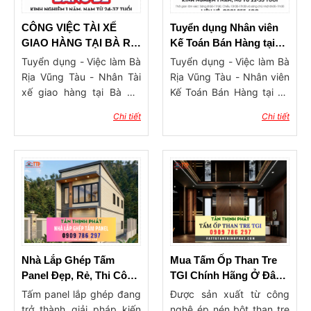
trọng. Tại Bà Rịa Vũng
Tàu, nhiều chủ thầu, kiến
CÔNG VIỆC TÀI XẾ
Tuyển dụng Nhân viên
trúc sư và cả khách hàng
GIAO HÀNG TẠI BÀ RỊA
Kế Toán Bán Hàng tại
cá nhân đang dần chuyển
VŨNG TÀU
Bà Rịa
Tuyển dụng - Việc làm Bà
Tuyển dụng - Việc làm Bà
sang mua hàng trực tiếp
Rịa Vũng Tàu - Nhân Tài
Rịa Vũng Tàu - Nhân viên
tại các tổng kho vật tư nội
xế giao hàng tại Bà Rịa
Kế Toán Bán Hàng tại Bà
thất thay vì qua các đại lý
Vũng Tàu
Rịa
Chi tiết
Chi tiết
trung gian. Điều này
không chỉ giúp tiết kiệm
chi phí mà còn đảm bảo
nguồn hàng ổn định, mẫu
mã luôn cập nhật theo xu
hướng. Trong bài viết này,
chúng tôi sẽ giới thiệu đến
bạn địa chỉ tổng kho vật
tư trang trí nội thất Bà Rịa
Vũng Tàu uy tín, chuyên
Nhà Lắp Ghép Tấm
Mua Tấm Ốp Than Tre
cung cấp đầy đủ các
Panel Đẹp, Rẻ, Thi Công
TGI Chính Hãng Ở Đâu
dòng sản phẩm: tấm ốp,
Nhanh
Tại Bà Rịa Vũng Tàu
Tấm panel lắp ghép đang
Được sản xuất từ công
phào chỉ, sàn nhựa, nẹp
trở thành giải pháp kiến
nghệ ép nén bột than tre