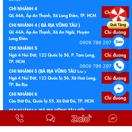
CHI NHÁNH 4
Chỉ đường
QL 44A, Ấp An Thạnh, Xã Long Điền, TP. HCM
Quà Tặng
CHI NHÁNH 4 ( BÀ RỊA VŨNG TÀU )
QL 44A, Ấp An Thạnh, Xã An Ngãi, Huyện
Chỉ đường
Long Điền
0909 786 297
CHI NHÁNH 5
Ngã 4 Núi Đất, 122 Quốc lộ 56, P. Tam Long,
Chỉ đường
TP. HCM
0909 786 297
CHI NHÁNH 5 (BÀ RỊA VŨNG TÀU CŨ )
Ngã 4 Núi Đất, 122 Quốc lộ 56, Xã Hoà Long,
Chỉ đường
TP. Bà Rịa
CHI NHÁNH 6
Chỉ đường
Cầu Đất Đỏ, Quốc lộ 55, Xã Đất Đỏ, TP. HCM
CHI NHÁNH 6 (BÀ RỊA VŨNG TÀU CŨ)
Cầu Đất Đỏ, Quốc lộ 55, TT Đất Đỏ, Bà Ria
Chỉ đường
Vũng Tàu