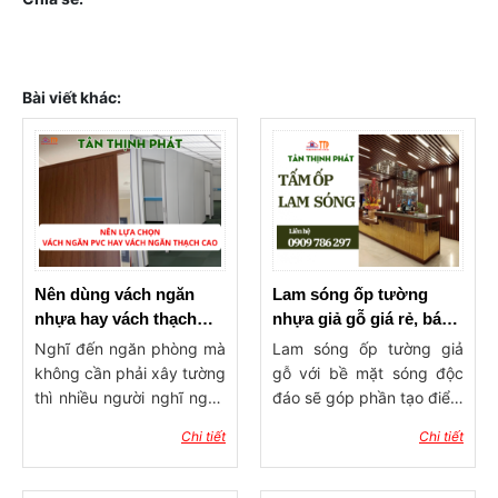
Bài viết khác:
Nên dùng vách ngăn
Lam sóng ốp tường
nhựa hay vách thạch
nhựa giả gỗ giá rẻ, báo
cao ngăn phòng?
giá lam ốp tường, trần
Nghĩ đến ngăn phòng mà
Lam sóng ốp tường giả
không cần phải xây tường
gỗ với bề mặt sóng độc
thì nhiều người nghĩ ngay
đáo sẽ góp phần tạo điểm
đến 2 dòng vật liệu phổ
nhấn ấn tượng cho công
Chi tiết
Chi tiết
biến hiện nay đó là vách
trình xây dựng. Sản phẩm
ngăn nhựa và vách thạch
có tính ứng dụng rộng rãi,
cao. Vậy nên dùng vách
được dùng trong trang trí