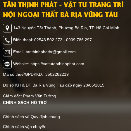
TÂN THỊNH PHÁT - VẬT TƯ TRANG TRÍ
khác mà bạn không thể
giúp bạn có thêm ý tưởng
ngờ đến. Hãy cùng Tân
trang trí không gian nhà
NỘI NGOẠI THẤT BÀ RỊA VŨNG TÀU
Thịnh Phát khám phá
mình, cùng tham khảo
ngay vật liệu này có thể
ngay nhé.
143 Nguyễn Tất Thành, Phường Bà Rịa, TP. Hồ Chí Minh.
ứng dụng như thế nào
nhé.
Điện thoại: 02543 502 272 - 0909 786 297
Email: tanthinhphatbr@gmail.com
Website: https://vattutanthinhphat.com
Mã số thuế/GPDKKD: 3502282219
Do sở KH & ĐT Bà Rịa Vũng Tàu cấp ngày 28/05/2015
Giám đốc: Phạm Văn Tường
CHÍNH SÁCH HỖ TRỢ
Chính sách và Quy định chung
Chính sách vận chuyển