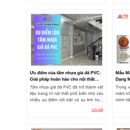
thước tấm nhựa ốp tường là bao
nhiên,
nhiêu? Địa chỉ mua tấm ốp tường chất
giá thà
lượng, giá rẻ ở đâu? Để biết chi tiết
đang dầ
thông tin và báo giá về tấm ốp tường
hợp gi
xem ngay bài viết dưới đây của Tân
các tín
Thịnh Phát Bà Rịa Vũng Tàu.
sản ph
người s
vào cá
gỗ, từ 
những l
Ưu điểm của tấm nhựa giả đá PVC:
Mẫu Mâ
Giải pháp hoàn hảo cho nội thất
Dạng M
hiện đại
Tấm nhựa giả đá PVC đã trở thành vật
Trong v
liệu trang trí nội thất phổ biến nhờ vào
mâm trầ
nhiều ưu điểm nổi bật và sự linh hoạt
mình hầ
trong ứng dụng. Với khả năng tái tạo
Sản ph
Chi tiết
hình ảnh và màu sắc giống như đá tự
đẹp ti
nhiên, tấm nhựa giả đá PVC không chỉ
cầu khắ
mang lại vẻ đẹp thẩm mỹ mà còn đáp
đại. 