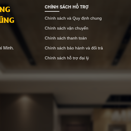
au. Trong bài viết này, chúng
Composite TGI, kết hợp giữa 
ANG
CHÍNH SÁCH HỖ TRỢ
tìm hiểu về các loại vật liệu
nhựa và các phụ gia khác q
VŨNG
àn gác lửng đang được ưa
Chính sách và Quy định chung
nghệ ép đùn tiên tiến. Điều n
nhất hiện nay.
chỉ mang lại sự đa dạng trong 
Chính sách vận chuyển
mà còn đảm bảo tính năng vư
cho các ứng dụng nội thất.
Chính sách thanh toán
í Minh.
Chính sách bảo hành và đổi trả
Chính sách hỗ trợ đại lý