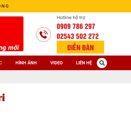
ÒNG
Hotline hỗ trợ
0909 786 297
02543 502 272
DIỄN ĐÀN
C
HÌNH ẢNH
VIDEO
LIÊN HỆ
i