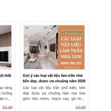
nội thất
Gợi ý các loại vật liệu làm trần nhà
bền đẹp, được ưa chuộng năm 2026
iúp nâng
Các loại vật liệu trần phổ biến, bền
h hưởng
đẹp được ưa chuộng hiện nay bao
iện nghi
gồm trần nhôm, thạch cao, gỗ nhựa
chọn vật
PVC, nhựa nano, Cemboard và bê
Chi tiết
Chi tiết
p sẽ tạo
tông – mỗi loại đều có những đặc tính