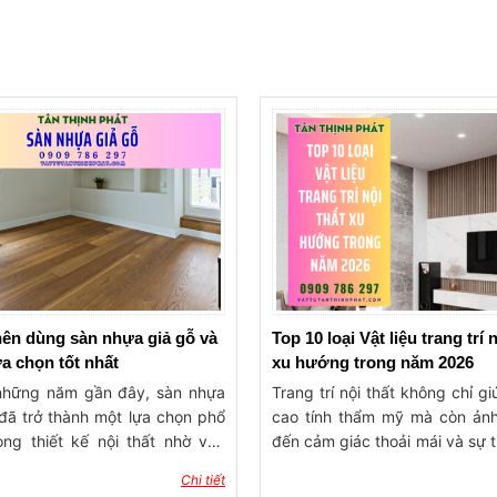
nên dùng sàn nhựa giả gỗ và
Top 10 loại Vật liệu trang trí 
a chọn tốt nhất
xu hướng trong năm 2026
những năm gần đây, sàn nhựa
Trang trí nội thất không chỉ g
đã trở thành một lựa chọn phổ
cao tính thẩm mỹ mà còn ản
ong thiết kế nội thất nhờ vào
đến cảm giác thoải mái và sự t
ưu điểm vượt trội mà nó mang
khi sử dụng. Do đó, việc lựa 
Chi tiết
ới vẻ đẹp giống hệt sàn gỗ tự
liệu trang trí nội thất phù hợ