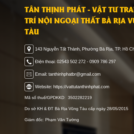
gian sống của bạn. Với thiết kế hiện
khác nh
TÂN THỊNH PHÁT - VẬT TƯ TR
đại và thanh lịch, là lựa chọn lý tưởng
ta sẽ 
TRÍ NỘI NGOẠI THẤT BÀ RỊA 
để trang trí, mang lại sự sang trọng và
làm s
đẳng cấp cho ngôi nhà.
chuộng 
TÀU
143 Nguyễn Tất Thành, Phường Bà Rịa, TP. Hồ Ch
Điện thoại: 02543 502 272 - 0909 786 297
Email: tanthinhphatbr@gmail.com
Website: https://vattutanthinhphat.com
Mã số thuế/GPDKKD: 3502282219
Do sở KH & ĐT Bà Rịa Vũng Tàu cấp ngày 28/05/2015
Giám đốc: Phạm Văn Tường