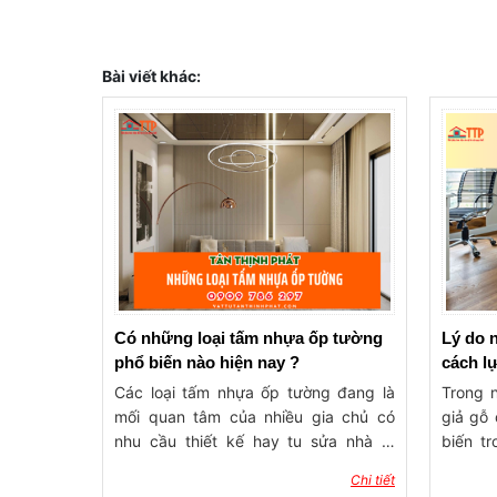
Bài viết khác:
Có những loại tấm nhựa ốp tường
Lý do 
phổ biến nào hiện nay ?
cách lự
Các loại tấm nhựa ốp tường đang là
Trong 
mối quan tâm của nhiều gia chủ có
giả gỗ 
nhu cầu thiết kế hay tu sửa nhà ở,
biến tr
công trình. Vậy vật liệu ốp tường nào
những 
Chi tiết
đang được sử dụng phổ biến? Kích
lại. V