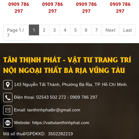
0909 786
0909 786
0909 786
0909 786
297
297
297
297
Page 1 /
1
2
3
4
5
6
7
Next
Last
7
TÂN THỊNH PHÁT - VẬT TƯ TRANG TRÍ
NỘI NGOẠI THẤT BÀ RỊA VŨNG TÀU
143 Nguyễn Tất Thành, Phường Bà Rịa, TP. Hồ Chí Minh.
Điện thoại: 02543 502 272 - 0909 786 297
Email: tanthinhphatbr@gmail.com
Website: https://vattutanthinhphat.com
Mã số thuế/GPDKKD: 3502282219