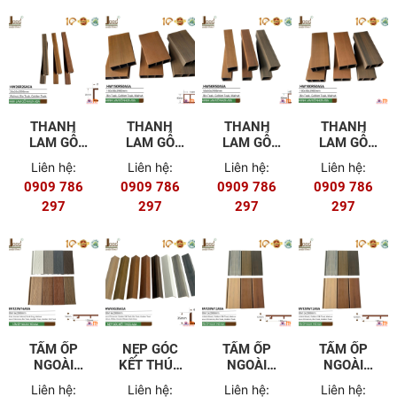
THANH
THANH
THANH
THANH
LAM GỖ
LAM GỖ
LAM GỖ
LAM GỖ
NHỰA
NHỰA
NHỰA
NHỰA
Liên hệ:
Liên hệ:
Liên hệ:
Liên hệ:
HW26R26ASA
HW150R50ASA
HW50R50ASA
HW100R50AS
0909 786
0909 786
0909 786
0909 786
297
297
297
297
TẤM ỐP
NẸP GÓC
TẤM ỐP
TẤM ỐP
NGOÀI
KẾT THÚC
NGOÀI
NGOÀI
TRỜI
HW45G35ASA
TRỜI
TRỜI
Liên hệ:
Liên hệ:
Liên hệ:
Liên hệ:
HW123W16ASA
HW113W16ASA
HW120W12A