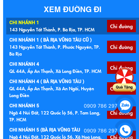
XEM ĐƯỜNG ĐI
CHI NHÁNH 1
Chỉ đường
143 Nguyễn Tất Thành, P. Bà Rịa, TP. HCM
CHI NHÁNH 1 ( BÀ RỊA VŨNG TÀU CŨ )
143 Nguyễn Tất Thành, P. Phước Nguyên, TP.
Chỉ đường
Bà Rịa
CHI NHÁNH 4
Chỉ đường
QL 44A, Ấp An Thạnh, Xã Long Điền, TP. HCM
CHI NHÁNH 4 ( BÀ RỊA VŨNG TÀU )
Quà Tặng
QL 44A, Ấp An Thạnh, Xã An Ngãi, Huyện
Chỉ đường
Long Điền
0909 786 297
CHI NHÁNH 5
Ngã 4 Núi Đất, 122 Quốc lộ 56, P. Tam Long,
Chỉ đường
TP. HCM
CHI NHÁNH 5 (BÀ RỊA VŨNG TÀU CŨ )
0909 786 297
Ngã 4 Núi Đất, 122 Quốc lộ 56, Xã Hoà Long,
Chỉ đường