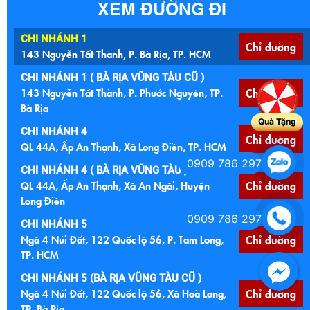
XEM ĐƯỜNG ĐI
CHI NHÁNH 1
Chỉ đường
143 Nguyễn Tất Thành, P. Bà Rịa, TP. HCM
CHI NHÁNH 1 ( BÀ RỊA VŨNG TÀU CŨ )
143 Nguyễn Tất Thành, P. Phước Nguyên, TP.
Chỉ đường
Bà Rịa
Quà Tặng
CHI NHÁNH 4
Chỉ đường
QL 44A, Ấp An Thạnh, Xã Long Điền, TP. HCM
0909 786 297
CHI NHÁNH 4 ( BÀ RỊA VŨNG TÀU )
QL 44A, Ấp An Thạnh, Xã An Ngãi, Huyện
Chỉ đường
Long Điền
0909 786 297
CHI NHÁNH 5
Ngã 4 Núi Đất, 122 Quốc lộ 56, P. Tam Long,
Chỉ đường
TP. HCM
CHI NHÁNH 5 (BÀ RỊA VŨNG TÀU CŨ )
Ngã 4 Núi Đất, 122 Quốc lộ 56, Xã Hoà Long,
Chỉ đường
TP. Bà Rịa