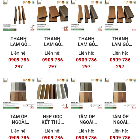
THANH
THANH
THANH
THANH
LAM GỖ
LAM GỖ
LAM GỖ
LAM GỖ
NHỰA
NHỰA
NHỰA
NHỰA
Liên hệ:
Liên hệ:
Liên hệ:
Liên hệ:
HW26R26ASA
HW150R50ASA
HW50R50ASA
HW100R50AS
0909 786
0909 786
0909 786
0909 786
297
297
297
297
TẤM ỐP
NẸP GÓC
TẤM ỐP
TẤM ỐP
NGOÀI
KẾT THÚC
NGOÀI
NGOÀI
TRỜI
HW45G35ASA
TRỜI
TRỜI
Liên hệ:
Liên hệ:
Liên hệ:
Liên hệ:
HW123W16ASA
HW113W16ASA
HW120W12A
0909 786
0909 786
0909 786
0909 786