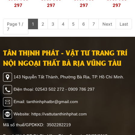
297
297
297
297
Page 1 /
1
2
3
4
5
6
7
Next
Last
7
TÂN THỊNH PHÁT - VẬT TƯ TRANG TRÍ
NỘI NGOẠI THẤT BÀ RỊA VŨNG TÀU
143 Nguyễn Tất Thành, Phường Bà Rịa, TP. Hồ Chí Minh.
Điện thoại: 02543 502 272 - 0909 786 297
Email: tanthinhphatbr@gmail.com
Website: https://vattutanthinhphat.com
Mã số thuế/GPDKKD: 3502282219