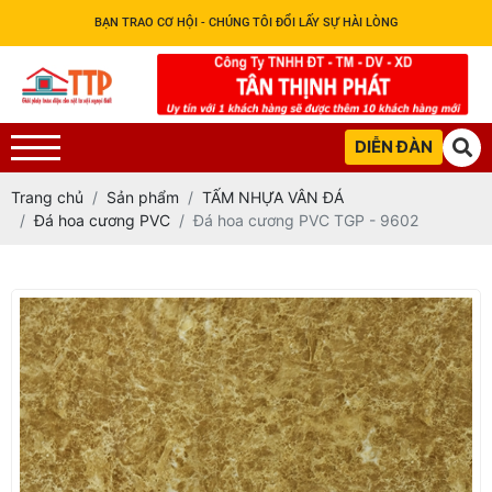
BẠN TRAO CƠ HỘI - CHÚNG TÔI ĐỔI LẤY SỰ HÀI LÒNG
DIỄN ĐÀN
Trang chủ
Sản phẩm
TẤM NHỰA VÂN ĐÁ
Đá hoa cương PVC
Đá hoa cương PVC TGP - 9602