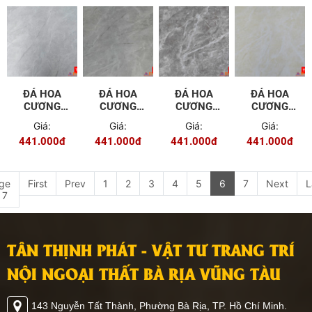
ĐÁ HOA
ĐÁ HOA
ĐÁ HOA
ĐÁ HOA
CƯƠNG
CƯƠNG
CƯƠNG
CƯƠNG
PVC - 9654
PVC - 9655
PVC - 9656
PVC - 9657
Giá:
Giá:
Giá:
Giá:
441.000đ
441.000đ
441.000đ
441.000đ
ge
First
Prev
1
2
3
4
5
6
7
Next
L
 7
TÂN THỊNH PHÁT - VẬT TƯ TRANG TRÍ
NỘI NGOẠI THẤT BÀ RỊA VŨNG TÀU
143 Nguyễn Tất Thành, Phường Bà Rịa, TP. Hồ Chí Minh.