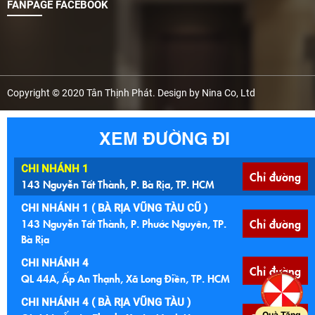
FANPAGE FACEBOOK
Copyright © 2020 Tân Thịnh Phát. Design by Nina Co, Ltd
XEM ĐƯỜNG ĐI
CHI NHÁNH 1
Chỉ đường
143 Nguyễn Tất Thành, P. Bà Rịa, TP. HCM
CHI NHÁNH 1 ( BÀ RỊA VŨNG TÀU CŨ )
143 Nguyễn Tất Thành, P. Phước Nguyên, TP.
Chỉ đường
Bà Rịa
CHI NHÁNH 4
Chỉ đường
QL 44A, Ấp An Thạnh, Xã Long Điền, TP. HCM
CHI NHÁNH 4 ( BÀ RỊA VŨNG TÀU )
Quà Tặng