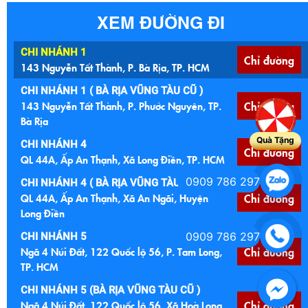
Copyright © 2020 Tân Thịnh Phát. Design by Nina Co, Ltd
XEM ĐƯỜNG ĐI
CHI NHÁNH 1
Chỉ đường
143 Nguyễn Tất Thành, P. Bà Rịa, TP. HCM
Quà Tặng
CHI NHÁNH 1 ( BÀ RỊA VŨNG TÀU CŨ )
143 Nguyễn Tất Thành, P. Phước Nguyên, TP.
Chỉ đường
Bà Rịa
0909 786 297
CHI NHÁNH 4
Chỉ đường
QL 44A, Ấp An Thạnh, Xã Long Điền, TP. HCM
0909 786 297
CHI NHÁNH 4 ( BÀ RỊA VŨNG TÀU )
QL 44A, Ấp An Thạnh, Xã An Ngãi, Huyện
Chỉ đường
Long Điền
CHI NHÁNH 5
Ngã 4 Núi Đất, 122 Quốc lộ 56, P. Tam Long,
Chỉ đường