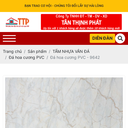
BẠN TRAO CƠ HỘI - CHÚNG TÔI ĐỔI LẤY SỰ HÀI LÒNG
DIỄN ĐÀN
Trang chủ
Sản phẩm
TẤM NHỰA VÂN ĐÁ
Đá hoa cương PVC
Đá hoa cương PVC - 9642