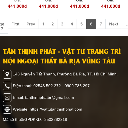
441.000đ
441.000đ
441.000đ
ĐÁ HOA
CƯƠNG
PVC - 9656
Giá:
441.000đ
ge
First
Prev
1
2
3
4
5
6
7
Next
L
 7
TÂN THỊNH PHÁT - VẬT TƯ TRANG TRÍ
NỘI NGOẠI THẤT BÀ RỊA VŨNG TÀU
143 Nguyễn Tất Thành, Phường Bà Rịa, TP. Hồ Chí Minh.
Điện thoại: 02543 502 272 - 0909 786 297
Email: tanthinhphatbr@gmail.com