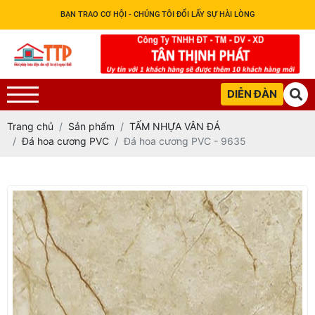
BẠN TRAO CƠ HỘI - CHÚNG TÔI ĐỔI LẤY SỰ HÀI LÒNG
DIỄN ĐÀN
Trang chủ
Sản phẩm
TẤM NHỰA VÂN ĐÁ
Đá hoa cương PVC
Đá hoa cương PVC - 9635