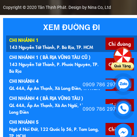
Copyright © 2020 Tân Thịnh Phát. Design by Nina Co, Ltd
XEM ĐƯỜNG ĐI
CHI NHÁNH 1
Chỉ đường
143 Nguyễn Tất Thành, P. Bà Rịa, TP. HCM
CHI NHÁNH 1 ( BÀ RỊA VŨNG TÀU CŨ )
143 Nguyễn Tất Thành, P. Phước Nguyên, TP.
Chỉ đường
Quà Tặng
Bà Rịa
CHI NHÁNH 4
0909 786 297
Chỉ đường
QL 44A, Ấp An Thạnh, Xã Long Điền, TP. HCM
CHI NHÁNH 4 ( BÀ RỊA VŨNG TÀU )
QL 44A, Ấp An Thạnh, Xã An Ngãi, Huyện
Chỉ đường
0909 786 297
Long Điền
CHI NHÁNH 5
Ngã 4 Núi Đất, 122 Quốc lộ 56, P. Tam Long,
Chỉ đường
TP. HCM