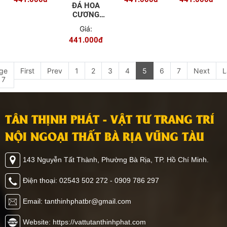
ĐÁ HOA
CƯƠNG
PVC - 9645
Giá:
441.000đ
ge
First
Prev
1
2
3
4
5
6
7
Next
L
 7
TÂN THỊNH PHÁT - VẬT TƯ TRANG TRÍ
NỘI NGOẠI THẤT BÀ RỊA VŨNG TÀU
143 Nguyễn Tất Thành, Phường Bà Rịa, TP. Hồ Chí Minh.
Điện thoại: 02543 502 272 - 0909 786 297
Email: tanthinhphatbr@gmail.com
Website: https://vattutanthinhphat.com