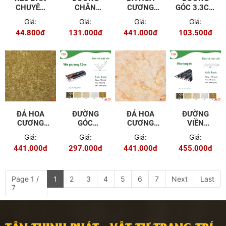
CHUYÊN
CHÂN
CƯƠNG
GÓC 3.3CM
DỤNG TGI
TƯỜNG 12
PVC TGP -
TGL - 6901
Giá:
Giá:
Giá:
Giá:
CM TGL -
9601
44.800đ
131.000đ
441.000đ
103.500đ
7915
ĐÁ HOA
ĐƯỜNG
ĐÁ HOA
ĐƯỜNG
CƯƠNG
GÓC
CƯƠNG
VIỀN
PVC TGP -
TRONG
PVC TGP -
TRANG TRÍ
Giá:
Giá:
Giá:
Giá:
9602
7.5CM TGL
9605
15CM TGL
441.000đ
297.000đ
441.000đ
455.000đ
- 6902
- 6909
Page 1 /
1
2
3
4
5
6
7
Next
Last
7