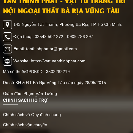
TÂN THỊNH PHÁT - VẬT TƯ TRANG TRÍ
NỘI NGOẠI THẤT BÀ RỊA VŨNG TÀU
143 Nguyễn Tất Thành, Phường Bà Rịa, TP. Hồ Chí Minh.
Điện thoại: 02543 502 272 - 0909 786 297
Email: tanthinhphatbr@gmail.com
Website: https://vattutanthinhphat.com
Mã số thuế/GPDKKD: 3502282219
Do sở KH & ĐT Bà Rịa Vũng Tàu cấp ngày 28/05/2015
Giám đốc: Phạm Văn Tường
CHÍNH SÁCH HỖ TRỢ
Chính sách và Quy định chung
Chính sách vận chuyển