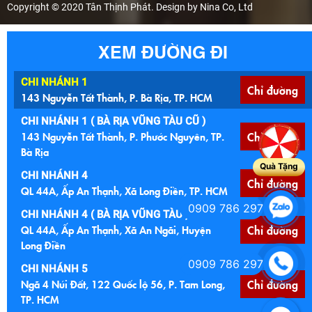
Copyright © 2020 Tân Thịnh Phát. Design by Nina Co, Ltd
XEM ĐƯỜNG ĐI
CHI NHÁNH 1
Chỉ đường
143 Nguyễn Tất Thành, P. Bà Rịa, TP. HCM
CHI NHÁNH 1 ( BÀ RỊA VŨNG TÀU CŨ )
143 Nguyễn Tất Thành, P. Phước Nguyên, TP.
Chỉ đường
Bà Rịa
Quà Tặng
CHI NHÁNH 4
Chỉ đường
QL 44A, Ấp An Thạnh, Xã Long Điền, TP. HCM
0909 786 297
CHI NHÁNH 4 ( BÀ RỊA VŨNG TÀU )
QL 44A, Ấp An Thạnh, Xã An Ngãi, Huyện
Chỉ đường
Long Điền
0909 786 297
CHI NHÁNH 5
Ngã 4 Núi Đất, 122 Quốc lộ 56, P. Tam Long,
Chỉ đường
TP. HCM