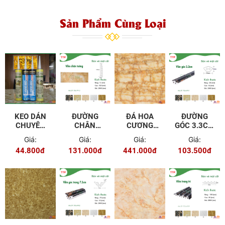
Sản Phẩm Cùng Loại
KEO DÁN
ĐƯỜNG
ĐÁ HOA
ĐƯỜNG
CHUYÊN
CHÂN
CƯƠNG
GÓC 3.3CM
DỤNG TGI
TƯỜNG 12
PVC TGP -
TGL - 6901
Giá:
Giá:
Giá:
Giá:
CM TGL -
9601
44.800đ
131.000đ
441.000đ
103.500đ
7915