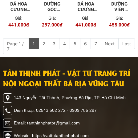
ĐÁ HOA
ĐƯỜNG
ĐÁ HOA
ĐƯỜNG
CƯƠNG
GÓC
CƯƠNG
VIỀN
PVC TGP -
TRONG
PVC TGP -
TRANG TRÍ
Giá:
Giá:
Giá:
Giá:
9602
7.5CM TGL
9605
15CM TGL
441.000đ
297.000đ
441.000đ
455.000đ
- 6902
- 6909
Page 1 /
1
2
3
4
5
6
7
Next
Last
7
TÂN THỊNH PHÁT - VẬT TƯ TRANG TRÍ
NỘI NGOẠI THẤT BÀ RỊA VŨNG TÀU
143 Nguyễn Tất Thành, Phường Bà Rịa, TP. Hồ Chí Minh.
Điện thoại: 02543 502 272 - 0909 786 297
Email: tanthinhphatbr@gmail.com
Website: https://vattutanthinhphat.com