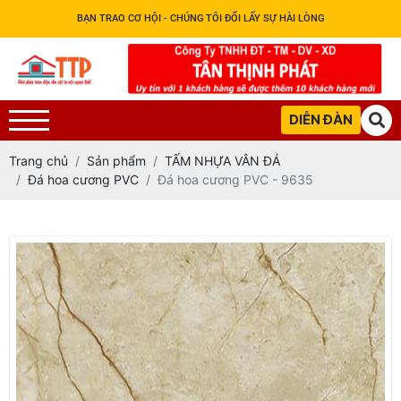
BẠN TRAO CƠ HỘI - CHÚNG TÔI ĐỔI LẤY SỰ HÀI LÒNG
DIỄN ĐÀN
Trang chủ
Sản phẩm
TẤM NHỰA VÂN ĐÁ
Đá hoa cương PVC
Đá hoa cương PVC - 9635