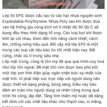
Lớp lõi EPS: được cấu tạo từ các hạt nhựa nguyên sinh
Expandable PolyStyrene. Nhựa Poly sau khi được đưa
vào hệ thống gia công kích nở ở nhiệt độ 90 độ C sẽ
bụng đều theo hình dạng tổ ong. Các loại bọt khí được
khít lại với nhau. Đem đến tính năng cách nhiệt, cách
âm, chống nóng hiệu quả. Bởi vậy mà lớp EPS là một
trong các loại vật liệu bảo ôn tốt nhất hiện nay. Rất
cứng, chắc dù tỉ trọng siêu nhẹ.
Lớp mặt trong: cũng là tôn mạ đã qua quá trình oxy hoá
như lớp tôn ngoài. Bề mặt tôn còn được bao phủ bởi
một lớp sơn tĩnh điện giúp ngăn chặn bức xạ nhiệt của
mặt trời. Vì phải tiếp xúc trực tiếp với người dùng nên
được thiết kế dạng phẳng, bóng sáng. Điều này bảo
đảm an toàn cho người dùng và nhân công trong quá
trình thi công, lắp đặt. Tăng tính thẩm mỹ hoặc dễ dàng
kết dính với các chất liệu khác như thạch cao, xi măng,