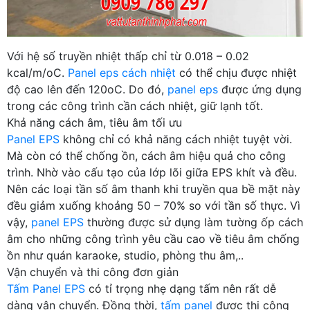
Với hệ số truyền nhiệt thấp chỉ từ 0.018 – 0.02
kcal/m/oC.
Panel eps cách nhiệt
có thể chịu được nhiệt
độ cao lên đến 120oC. Do đó,
panel eps
được ứng dụng
trong các công trình cần cách nhiệt, giữ lạnh tốt.
Khả năng cách âm, tiêu âm tối ưu
Panel EPS
không chỉ có khả năng cách nhiệt tuyệt vời.
Mà còn có thể chống ồn, cách âm hiệu quả cho công
trình. Nhờ vào cấu tạo của lớp lõi giữa EPS khít và đều.
Nên các loại tần số âm thanh khi truyền qua bề mặt này
đều giảm xuống khoảng 50 – 70% so với tần số thực. Vì
vậy,
panel EPS
thường được sử dụng làm tường ốp cách
âm cho những công trình yêu cầu cao về tiêu âm chống
ồn như quán karaoke, studio, phòng thu âm,..
Vận chuyển và thi công đơn giản
Tấm Panel EPS
có tỉ trọng nhẹ dạng tấm nên rất dễ
dàng vận chuyển. Đồng thời,
tấm panel
được thi công