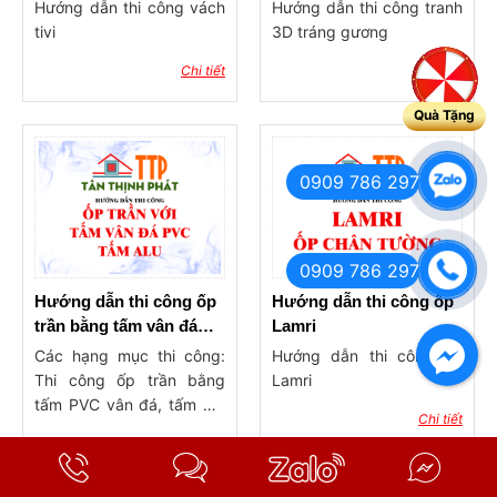
Hướng dẫn thi công vách
Hướng dẫn thi công tranh
tivi
3D tráng gương
Chi tiết
Chi tiết
Quà Tặng
0909 786 297
0909 786 297
Hướng dẫn thi công ốp
Hướng dẫn thi công ốp
trần bằng tấm vân đá
Lamri
PVC, Alu
Các hạng mục thi công:
Hướng dẫn thi công ốp
Thi công ốp trần bằng
Lamri
tấm PVC vân đá, tấm Alu
Chi tiết
cho phòng khách, phòng
Chi tiết
ngủ, trần nhà … cho công
trình dân dụng, văn