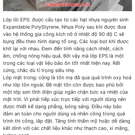
Lớp lõi EPS: được cấu tạo từ các hạt nhựa nguyên sinh
Expandable PolyStyrene. Nhựa Poly sau khi được đưa
vào hệ thống gia công kích nở ở nhiệt độ 90 độ C sẽ
bụng đều theo hình dạng tổ ong. Các loại bọt khí được
khít lại với nhau. Đem đến tính năng cách nhiệt, cách
âm, chống nóng hiệu quả. Bởi vậy mà lớp EPS là một
trong các loại vật liệu bảo ôn tốt nhất hiện nay. Rất
cứng, chắc dù tỉ trọng siêu nhẹ.
Lớp mặt trong: cũng là tôn mạ đã qua quá trình oxy hoá
như lớp tôn ngoài. Bề mặt tôn còn được bao phủ bởi
một lớp sơn tĩnh điện giúp ngăn chặn bức xạ nhiệt của
mặt trời. Vì phải tiếp xúc trực tiếp với người dùng nên
được thiết kế dạng phẳng, bóng sáng. Điều này bảo
đảm an toàn cho người dùng và nhân công trong quá
trình thi công, lắp đặt. Tăng tính thẩm mỹ hoặc dễ dàng
kết dính với các chất liệu khác như thạch cao, xi măng,