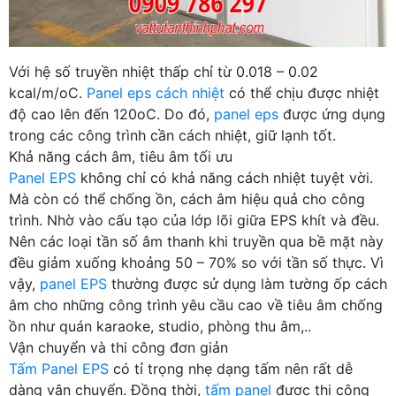
Với hệ số truyền nhiệt thấp chỉ từ 0.018 – 0.02
kcal/m/oC.
Panel eps cách nhiệt
có thể chịu được nhiệt
độ cao lên đến 120oC. Do đó,
panel eps
được ứng dụng
trong các công trình cần cách nhiệt, giữ lạnh tốt.
Khả năng cách âm, tiêu âm tối ưu
Panel EPS
không chỉ có khả năng cách nhiệt tuyệt vời.
Mà còn có thể chống ồn, cách âm hiệu quả cho công
trình. Nhờ vào cấu tạo của lớp lõi giữa EPS khít và đều.
Nên các loại tần số âm thanh khi truyền qua bề mặt này
đều giảm xuống khoảng 50 – 70% so với tần số thực. Vì
vậy,
panel EPS
thường được sử dụng làm tường ốp cách
âm cho những công trình yêu cầu cao về tiêu âm chống
ồn như quán karaoke, studio, phòng thu âm,..
Vận chuyển và thi công đơn giản
Tấm Panel EPS
có tỉ trọng nhẹ dạng tấm nên rất dễ
dàng vận chuyển. Đồng thời,
tấm panel
được thi công