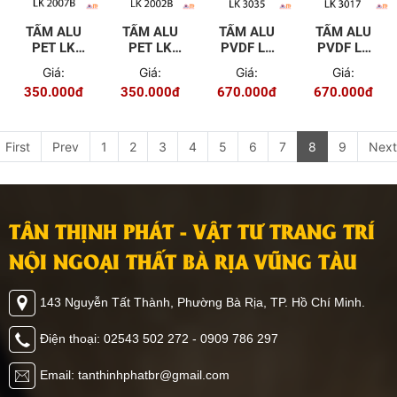
TẤM ALU
TẤM ALU
TẤM ALU
TẤM ALU
PET LK
PET LK
PVDF LK
PVDF LK
2007B
2002B
3035
3017
Giá:
Giá:
Giá:
Giá:
350.000đ
350.000đ
670.000đ
670.000đ
First
Prev
1
2
3
4
5
6
7
8
9
Next
TÂN THỊNH PHÁT - VẬT TƯ TRANG TRÍ
NỘI NGOẠI THẤT BÀ RỊA VŨNG TÀU
143 Nguyễn Tất Thành, Phường Bà Rịa, TP. Hồ Chí Minh.
Điện thoại: 02543 502 272 - 0909 786 297
Email: tanthinhphatbr@gmail.com