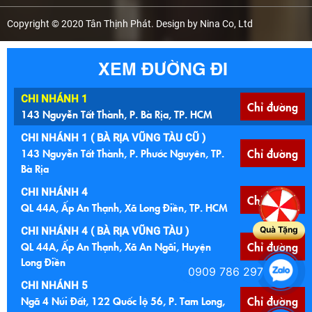
Copyright © 2020 Tân Thịnh Phát. Design by Nina Co, Ltd
XEM ĐƯỜNG ĐI
CHI NHÁNH 1
Chỉ đường
143 Nguyễn Tất Thành, P. Bà Rịa, TP. HCM
CHI NHÁNH 1 ( BÀ RỊA VŨNG TÀU CŨ )
143 Nguyễn Tất Thành, P. Phước Nguyên, TP.
Chỉ đường
Bà Rịa
CHI NHÁNH 4
Chỉ đường
QL 44A, Ấp An Thạnh, Xã Long Điền, TP. HCM
Quà Tặng
CHI NHÁNH 4 ( BÀ RỊA VŨNG TÀU )
QL 44A, Ấp An Thạnh, Xã An Ngãi, Huyện
Chỉ đường
Long Điền
0909 786 297
CHI NHÁNH 5
Ngã 4 Núi Đất, 122 Quốc lộ 56, P. Tam Long,
Chỉ đường