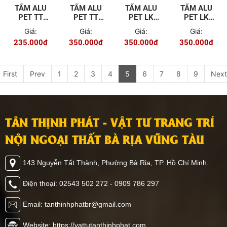
TẤM ALU
TẤM ALU
TẤM ALU
TẤM ALU
PET TT
PET TT
PET LK
PET LK
2025
2001
2018
2017
Giá:
Giá:
Giá:
Giá:
235.000đ
350.000đ
350.000đ
350.000đ
First
Prev
1
2
3
4
5
6
7
8
9
Next
TÂN THỊNH PHÁT - VẬT TƯ TRANG TRÍ
NỘI NGOẠI THẤT BÀ RỊA VŨNG TÀU
143 Nguyễn Tất Thành, Phường Bà Rịa, TP. Hồ Chí Minh.
Điện thoại: 02543 502 272 - 0909 786 297
Email: tanthinhphatbr@gmail.com
Website: https://vattutanthinhphat.com