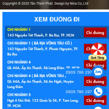
Copyright © 2020 Tân Thịnh Phát. Design by Nina Co, Ltd
XEM ĐƯỜNG ĐI
CHI NHÁNH 1
Chỉ đường
143 Nguyễn Tất Thành, P. Bà Rịa, TP. HCM
CHI NHÁNH 1 ( BÀ RỊA VŨNG TÀU CŨ )
143 Nguyễn Tất Thành, P. Phước Nguyên, TP.
Chỉ đường
Bà Rịa
Quà Tặng
CHI NHÁNH 4
Chỉ đường
QL 44A, Ấp An Thạnh, Xã Long Điền, TP. HCM
0909 786 297
CHI NHÁNH 4 ( BÀ RỊA VŨNG TÀU )
QL 44A, Ấp An Thạnh, Xã An Ngãi, Huyện
Chỉ đường
Long Điền
0909 786 297
CHI NHÁNH 5
Ngã 4 Núi Đất, 122 Quốc lộ 56, P. Tam Long,
Chỉ đường
TP. HCM