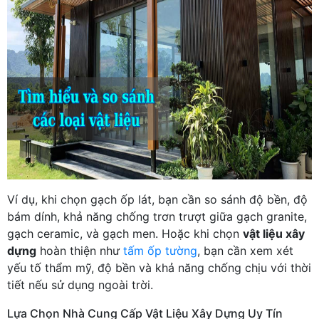
Ví dụ, khi chọn gạch ốp lát, bạn cần so sánh độ bền, độ
bám dính, khả năng chống trơn trượt giữa gạch granite,
gạch ceramic, và gạch men. Hoặc khi chọn
vật liệu xây
dựng
hoàn thiện như
tấm ốp tường
, bạn cần xem xét
yếu tố thẩm mỹ, độ bền và khả năng chống chịu với thời
tiết nếu sử dụng ngoài trời.
Lựa Chọn Nhà Cung Cấp Vật Liệu Xây Dựng Uy Tín