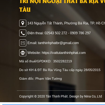
TRÍ NỘI NGOẠI THẤT BÀ RỊA 
TÀU
143 Nguyễn Tất Thành, Phường Bà Rịa, TP. Hồ Ch
Điện thoại: 02543 502 272 - 0909 786 297
Email: tanthinhphatbr@gmail.com
Website: https://vattutanthinhphat.com
Mã số thuế/GPDKKD: 3502282219
Do sở KH & ĐT Bà Rịa Vũng Tàu cấp ngày 28/05/2015
Giám đốc: Phạm Văn Tường
Copyright © 2020 Tân Thịnh Phát. Design by Nina Co, Ltd