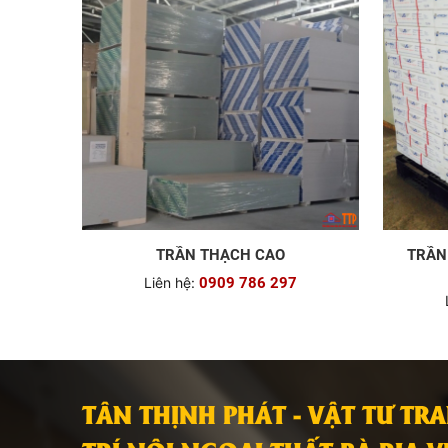
TRẦN THẠCH CAO
TRẦN
Liên hệ:
0909 786 297
TÂN THỊNH PHÁT - VẬT TƯ TR