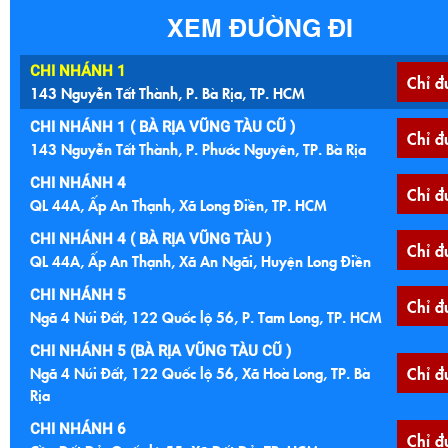
XEM ĐƯỜNG ĐI
CHI NHÁNH 1
Chỉ đ
143 Nguyễn Tất Thành, P. Bà Rịa, TP. HCM
CHI NHÁNH 1 ( BÀ RỊA VŨNG TÀU CŨ )
Chỉ đ
143 Nguyễn Tất Thành, P. Phước Nguyên, TP. Bà Rịa
CHI NHÁNH 4
Chỉ đ
QL 44A, Ấp An Thạnh, Xã Long Điền, TP. HCM
CHI NHÁNH 4 ( BÀ RỊA VŨNG TÀU )
Chỉ đ
QL 44A, Ấp An Thạnh, Xã An Ngãi, Huyện Long Điền
CHI NHÁNH 5
Chỉ đ
Ngã 4 Núi Đất, 122 Quốc lộ 56, P. Tam Long, TP. HCM
CHI NHÁNH 5 (BÀ RỊA VŨNG TÀU CŨ )
Ngã 4 Núi Đất, 122 Quốc lộ 56, Xã Hoà Long, TP. Bà
Chỉ đ
Rịa
CHI NHÁNH 6
Chỉ đ