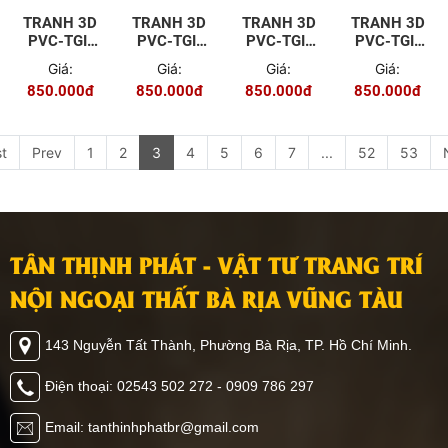
TRANH 3D
TRANH 3D
TRANH 3D
TRANH 3D
PVC-TGI-
PVC-TGI-
PVC-TGI-
PVC-TGI-
ZS-P006
FJ-P007
YD-P1
YS-P005
Giá:
Giá:
Giá:
Giá:
850.000đ
850.000đ
850.000đ
850.000đ
st
Prev
1
2
3
4
5
6
7
...
52
53
TÂN THỊNH PHÁT - VẬT TƯ TRANG TRÍ
NỘI NGOẠI THẤT BÀ RỊA VŨNG TÀU
143 Nguyễn Tất Thành, Phường Bà Rịa, TP. Hồ Chí Minh.
Điện thoại: 02543 502 272 - 0909 786 297
Email: tanthinhphatbr@gmail.com