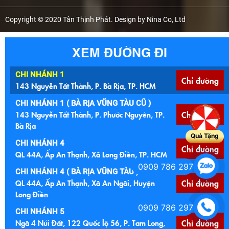
Copyright © 2020 Tân Thịnh Phát. Design by Nina Co, Ltd
XEM ĐƯỜNG ĐI
CHI NHÁNH 1
Chỉ đường
143 Nguyễn Tất Thành, P. Bà Rịa, TP. HCM
CHI NHÁNH 1 ( BÀ RỊA VŨNG TÀU CŨ )
143 Nguyễn Tất Thành, P. Phước Nguyên, TP.
Chỉ đường
Bà Rịa
Quà Tặng
CHI NHÁNH 4
Chỉ đường
QL 44A, Ấp An Thạnh, Xã Long Điền, TP. HCM
0909 786 297
CHI NHÁNH 4 ( BÀ RỊA VŨNG TÀU )
QL 44A, Ấp An Thạnh, Xã An Ngãi, Huyện
Chỉ đường
Long Điền
0909 786 297
CHI NHÁNH 5
Ngã 4 Núi Đất, 122 Quốc lộ 56, P. Tam Long,
Chỉ đường