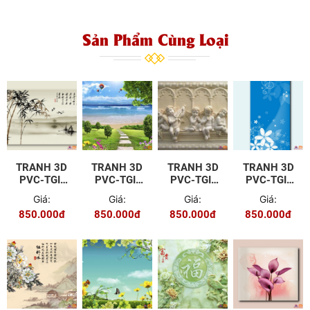
Sản Phẩm Cùng Loại
TRANH 3D
TRANH 3D
TRANH 3D
TRANH 3D
PVC-TGI-
PVC-TGI-
PVC-TGI-
PVC-TGI-
ZS-P005
FJ-P006
YD-P97
YS-P004
Giá:
Giá:
Giá:
Giá:
850.000đ
850.000đ
850.000đ
850.000đ