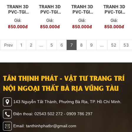
TRANH 3D
TRANH 3D
TRANH 3D
TRANH 3D
PVC-TGI-
PVC-TGI-
PVC-TGI-
PVC-TGI-
YD-P105
YS-P012
ZS-P014
FJ-P015
Giá:
Giá:
Giá:
Giá:
850.000đ
850.000đ
850.000đ
850.000đ
Prev
1
2
...
5
6
7
8
9
...
52
53
TÂN THỊNH PHÁT - VẬT TƯ TRANG TRÍ
NỘI NGOẠI THẤT BÀ RỊA VŨNG TÀU
143 Nguyễn Tất Thành, Phường Bà Rịa, TP. Hồ Chí Minh.
Điện thoại: 02543 502 272 - 0909 786 297
Email: tanthinhphatbr@gmail.com