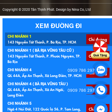
Copyright © 2020 Tân Thịnh Phát. Design by Nina Co, Ltd
XEM ĐƯỜNG ĐI
CHI NHÁNH 1
Chỉ đường
143 Nguyễn Tất Thành, P. Bà Rịa, TP. HCM
CHI NHÁNH 1 ( BÀ RỊA VŨNG TÀU CŨ )
143 Nguyễn Tất Thành, P. Phước Nguyên, TP.
Chỉ đường
Quà Tặng
Bà Rịa
CHI NHÁNH 4
0909 786 297
Chỉ đường
QL 44A, Ấp An Thạnh, Xã Long Điền, TP. HCM
CHI NHÁNH 4 ( BÀ RỊA VŨNG TÀU )
QL 44A, Ấp An Thạnh, Xã An Ngãi, Huyện
Chỉ đường
0909 786 297
Long Điền
CHI NHÁNH 5
Ngã 4 Núi Đất, 122 Quốc lộ 56, P. Tam Long,
Chỉ đường