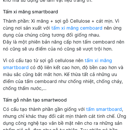
Tấm xi măng smartboard
Thành phần: Xi măng + sợi gỗ Cellulose + cát mịn. Vì
cùng nơi sản xuất với
tấm xi măng cemboard
nên ứng
dụng của chúng cũng tương đối giống nhau.
Đây là một phiên bản nâng cấp hơn tấm cemboard nên
nó cũng sẽ ưu điểm của nó cũng sẽ vượt trội hơn.
Vì có cấu tạo từ sợi gỗ cellulose nên
tấm xi măng
smartboard
có độ liên kết cao hơn, độ bền cao hơn và
màu sắc cũng bắt mắt hơn. Kế thừa tất cả những ưu
điểm của tấm cemboard như chống nhiệt, chống cháy,
chống thấm nước,…
Tấm gỗ nhân tạo smartwood
Có cấu tạo thành phần gần giống với
tấm smartboard
,
nhưng chỉ khác thay đổi cát mịn thành cát tinh chế. Ứng
dụng công nghệ tạo vân bề mặt nên cho ra những sản
phẩm giả gỗ, đẹp như gỗ tự nhiên. Tuy nhiên nó bền