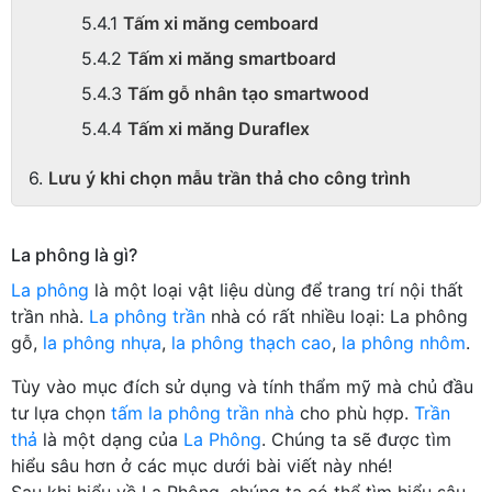
Tấm xi măng cemboard
Tấm xi măng smartboard
Tấm gỗ nhân tạo smartwood
Tấm xi măng Duraflex
Lưu ý khi chọn mẫu trần thả cho công trình
La phông là gì?
La phông
là một loại vật liệu dùng để trang trí nội thất
trần nhà.
La phông trần
nhà có rất nhiều loại: La phông
gỗ,
la phông nhựa
,
la phông thạch cao
,
la phông nhôm
.
Tùy vào mục đích sử dụng và tính thẩm mỹ mà chủ đầu
tư lựa chọn
tấm la phông trần nhà
cho phù hợp.
Trần
thả
là một dạng của
La Phông
. Chúng ta sẽ được tìm
hiểu sâu hơn ở các mục dưới bài viết này nhé!
Sau khi hiểu về La Phông, chúng ta có thể tìm hiểu sâu