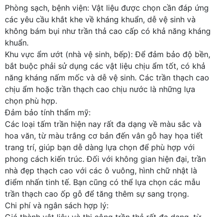
Phòng sạch, bệnh viện: Vật liệu được chọn cần đáp ứng
các yêu cầu khắt khe về kháng khuẩn, dễ vệ sinh và
không bám bụi như trần thả cao cấp có khả năng kháng
khuẩn.
Khu vực ẩm ướt (nhà vệ sinh, bếp): Để đảm bảo độ bền,
bắt buộc phải sử dụng các vật liệu chịu ẩm tốt, có khả
năng kháng nấm mốc và dễ vệ sinh. Các trần thạch cao
chịu ẩm hoặc trần thạch cao chịu nước là những lựa
chọn phù hợp.
Đảm bảo tính thẩm mỹ:
Các loại tấm trần hiện nay rất đa dạng về màu sắc và
hoa văn, từ màu trắng cơ bản đến vân gỗ hay họa tiết
trang trí, giúp bạn dễ dàng lựa chọn để phù hợp với
phong cách kiến trúc. Đối với không gian hiện đại, trần
nhà đẹp thạch cao với các ô vuông, hình chữ nhật là
điểm nhấn tinh tế. Bạn cũng có thể lựa chọn các mẫu
trần thạch cao ốp gỗ để tăng thêm sự sang trọng.
Chi phí và ngân sách hợp lý:
Giá thành vật liệu và thi công trần thả rất đa dạng, từ