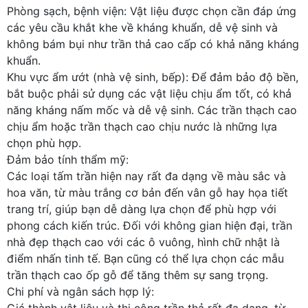
Phòng sạch, bệnh viện: Vật liệu được chọn cần đáp ứng
các yêu cầu khắt khe về kháng khuẩn, dễ vệ sinh và
không bám bụi như trần thả cao cấp có khả năng kháng
khuẩn.
Khu vực ẩm ướt (nhà vệ sinh, bếp): Để đảm bảo độ bền,
bắt buộc phải sử dụng các vật liệu chịu ẩm tốt, có khả
năng kháng nấm mốc và dễ vệ sinh. Các trần thạch cao
chịu ẩm hoặc trần thạch cao chịu nước là những lựa
chọn phù hợp.
Đảm bảo tính thẩm mỹ:
Các loại tấm trần hiện nay rất đa dạng về màu sắc và
hoa văn, từ màu trắng cơ bản đến vân gỗ hay họa tiết
trang trí, giúp bạn dễ dàng lựa chọn để phù hợp với
phong cách kiến trúc. Đối với không gian hiện đại, trần
nhà đẹp thạch cao với các ô vuông, hình chữ nhật là
điểm nhấn tinh tế. Bạn cũng có thể lựa chọn các mẫu
trần thạch cao ốp gỗ để tăng thêm sự sang trọng.
Chi phí và ngân sách hợp lý:
Giá thành vật liệu và thi công trần thả rất đa dạng, từ