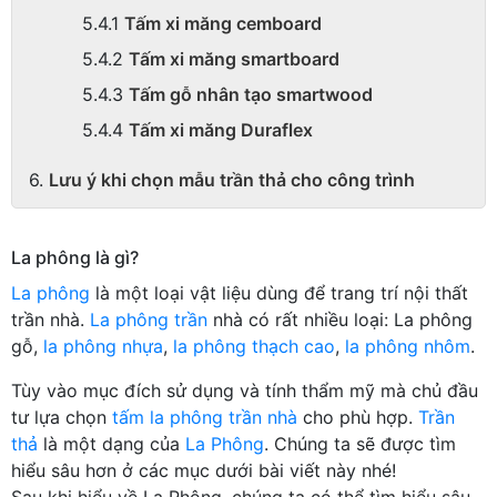
Tấm xi măng cemboard
Tấm xi măng smartboard
Tấm gỗ nhân tạo smartwood
Tấm xi măng Duraflex
Lưu ý khi chọn mẫu trần thả cho công trình
La phông là gì?
La phông
là một loại vật liệu dùng để trang trí nội thất
trần nhà.
La phông trần
nhà có rất nhiều loại: La phông
gỗ,
la phông nhựa
,
la phông thạch cao
,
la phông nhôm
.
Tùy vào mục đích sử dụng và tính thẩm mỹ mà chủ đầu
tư lựa chọn
tấm la phông trần nhà
cho phù hợp.
Trần
thả
là một dạng của
La Phông
. Chúng ta sẽ được tìm
hiểu sâu hơn ở các mục dưới bài viết này nhé!
Sau khi hiểu về La Phông, chúng ta có thể tìm hiểu sâu