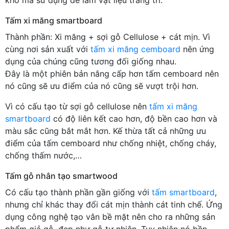
Tấm xi măng smartboard
Thành phần: Xi măng + sợi gỗ Cellulose + cát mịn. Vì
cùng nơi sản xuất với
tấm xi măng cemboard
nên ứng
dụng của chúng cũng tương đối giống nhau.
Đây là một phiên bản nâng cấp hơn tấm cemboard nên
nó cũng sẽ ưu điểm của nó cũng sẽ vượt trội hơn.
Vì có cấu tạo từ sợi gỗ cellulose nên
tấm xi măng
smartboard
có độ liên kết cao hơn, độ bền cao hơn và
màu sắc cũng bắt mắt hơn. Kế thừa tất cả những ưu
điểm của tấm cemboard như chống nhiệt, chống cháy,
chống thấm nước,…
Tấm gỗ nhân tạo smartwood
Có cấu tạo thành phần gần giống với
tấm smartboard
,
nhưng chỉ khác thay đổi cát mịn thành cát tinh chế. Ứng
dụng công nghệ tạo vân bề mặt nên cho ra những sản
phẩm giả gỗ, đẹp như gỗ tự nhiên. Tuy nhiên nó bền