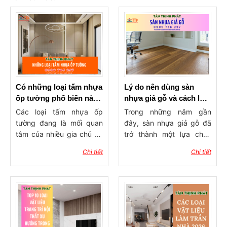
Có những loại tấm nhựa
Lý do nên dùng sàn
ốp tường phổ biến nào
nhựa giả gỗ và cách lựa
hiện nay ?
chọn tốt nhất
Các loại tấm nhựa ốp
Trong những năm gần
tường đang là mối quan
đây, sàn nhựa giả gỗ đã
tâm của nhiều gia chủ có
trở thành một lựa chọn
nhu cầu thiết kế hay tu
phổ biến trong thiết kế nội
Chi tiết
Chi tiết
sửa nhà ở, công trình. Vậy
thất nhờ vào những ưu
vật liệu ốp tường nào
điểm vượt trội mà nó
đang được sử dụng phổ
mang lại. Với vẻ đẹp
biến? Kích thước tấm
giống hệt sàn gỗ tự nhiên,
nhựa ốp tường là bao
nhưng có độ bền cao hơn
nhiêu? Địa chỉ mua tấm ốp
và giá thành hợp lý hơn,
tường chất lượng, giá rẻ ở
sàn nhựa giả gỗ đang dần