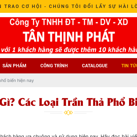
N TRAO CƠ HỘI - CHÚNG TÔI ĐỔI LẤY SỰ HÀI L
SẢN PHẨM
CÔNG TRÌNH
CATALOGUE
TIN TỨ
 phổ biến hiện nay
 Gì? Các Loại Trần Thả Phổ B
 khách hàng ưa chuộng và sử dụng hiện nay. Hãy đọc bài viế