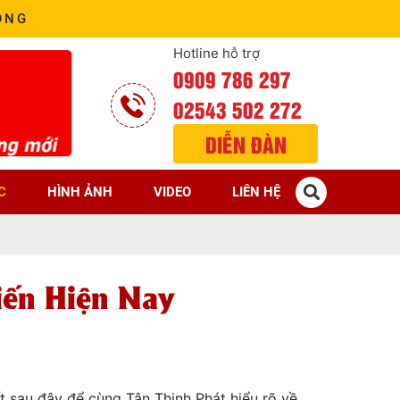
ÒNG
Hotline hỗ trợ
0909 786 297
02543 502 272
DIỄN ĐÀN
C
HÌNH ẢNH
VIDEO
LIÊN HỆ
iến Hiện Nay
t sau đây để cùng Tân Thịnh Phát hiểu rõ về