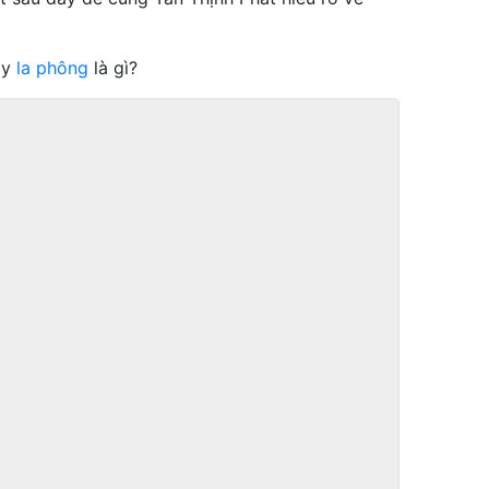
ậy
la phông
là gì?