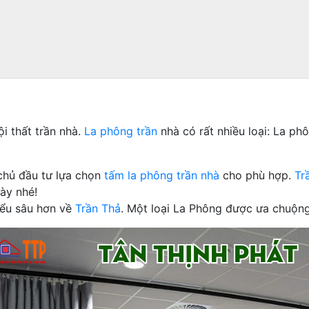
ội thất trần nhà.
La phông trần
nhà có rất nhiều loại: La ph
chủ đầu tư lựa chọn
tấm la phông trần nhà
cho phù hợp.
Tr
ày nhé!
iểu sâu hơn về
Trần Thả
. Một loại La Phông được ưa chuộng 