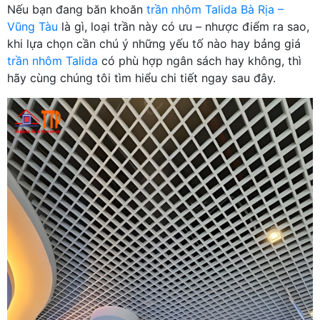
Nếu bạn đang băn khoăn
trần nhôm Talida Bà Rịa –
Vũng Tàu
là gì, loại trần này có ưu – nhược điểm ra sao,
khi lựa chọn cần chú ý những yếu tố nào hay bảng giá
trần nhôm Talida
có phù hợp ngân sách hay không, thì
hãy cùng chúng tôi tìm hiểu chi tiết ngay sau đây.