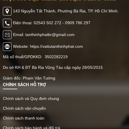
Thịnh Phát khám phá
mình, cùng tham khảo
ngay vật liệu này có thể
ngay nhé.
143 Nguyễn Tất Thành, Phường Bà Rịa, TP. Hồ Chí Minh.
ứng dụng như thế nào
nhé.
Điện thoại: 02543 502 272 - 0909 786 297
Email: tanthinhphatbr@gmail.com
Website: https://vattutanthinhphat.com
Mã số thuế/GPDKKD: 3502282219
Do sở KH & ĐT Bà Rịa Vũng Tàu cấp ngày 28/05/2015
Giám đốc: Phạm Văn Tường
CHÍNH SÁCH HỖ TRỢ
Chính sách và Quy định chung
Chính sách vận chuyển
Chính sách thanh toán
Chính sách bảo hành và đổi trả