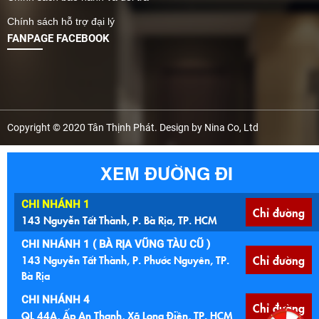
Chính sách hỗ trợ đại lý
FANPAGE FACEBOOK
Copyright © 2020 Tân Thịnh Phát. Design by Nina Co, Ltd
XEM ĐƯỜNG ĐI
CHI NHÁNH 1
Chỉ đường
143 Nguyễn Tất Thành, P. Bà Rịa, TP. HCM
CHI NHÁNH 1 ( BÀ RỊA VŨNG TÀU CŨ )
143 Nguyễn Tất Thành, P. Phước Nguyên, TP.
Chỉ đường
Bà Rịa
CHI NHÁNH 4
Chỉ đường
QL 44A, Ấp An Thạnh, Xã Long Điền, TP. HCM