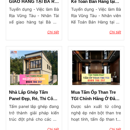
trúc sư và cả khách hàng
GIAO HÀNG TẠI BÀ RỊA
Kế Toán Bán Hàng tại
cá nhân đang dần chuyển
VŨNG TÀU
Bà Rịa
Tuyển dụng - Việc làm Bà
Tuyển dụng - Việc làm Bà
sang mua hàng trực tiếp
Rịa Vũng Tàu - Nhân Tài
Rịa Vũng Tàu - Nhân viên
tại các tổng kho vật tư nội
xế giao hàng tại Bà Rịa
Kế Toán Bán Hàng tại Bà
thất thay vì qua các đại lý
Vũng Tàu
Rịa
Chi tiết
Chi tiết
trung gian. Điều này
không chỉ giúp tiết kiệm
chi phí mà còn đảm bảo
nguồn hàng ổn định, mẫu
mã luôn cập nhật theo xu
hướng. Trong bài viết này,
chúng tôi sẽ giới thiệu đến
bạn địa chỉ tổng kho vật
tư trang trí nội thất Bà Rịa
Vũng Tàu uy tín, chuyên
Nhà Lắp Ghép Tấm
Mua Tấm Ốp Than Tre
cung cấp đầy đủ các
Panel Đẹp, Rẻ, Thi Công
TGI Chính Hãng Ở Đâu
dòng sản phẩm: tấm ốp,
Nhanh
Tại Bà Rịa Vũng Tàu
Tấm panel lắp ghép đang
Được sản xuất từ công
phào chỉ, sàn nhựa, nẹp
trở thành giải pháp kiến
nghệ ép nén bột than tre
trang trí, vật tư thi công…
trúc đột phá cho các mô
hoạt tính, tấm ốp than tre
với dịch vụ tư vấn – giao
hình nhà lắp ghép panel
là sự hòa quyện hoàn hảo
hàng – hỗ trợ thi công tận
Chi tiết
Chi tiết