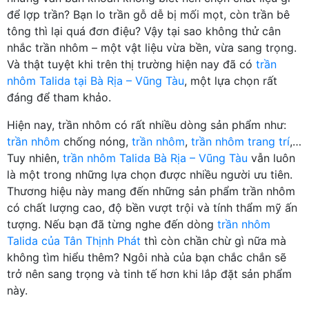
để lợp trần? Bạn lo trần gỗ dễ bị mối mọt, còn trần bê
tông thì lại quá đơn điệu? Vậy tại sao không thử cân
nhắc trần nhôm – một vật liệu vừa bền, vừa sang trọng.
Và thật tuyệt khi trên thị trường hiện nay đã có
trần
nhôm Talida tại Bà Rịa – Vũng Tàu
, một lựa chọn rất
đáng để tham khảo.
Hiện nay, trần nhôm có rất nhiều dòng sản phẩm như:
trần nhôm
chống nóng,
trần nhôm
,
trần nhôm trang trí
,…
Tuy nhiên,
trần nhôm Talida Bà Rịa – Vũng Tàu
vẫn luôn
là một trong những lựa chọn được nhiều người ưu tiên.
Thương hiệu này mang đến những sản phẩm trần nhôm
có chất lượng cao, độ bền vượt trội và tính thẩm mỹ ấn
tượng. Nếu bạn đã từng nghe đến dòng
trần nhôm
Talida của Tân Thịnh Phát
thì còn chần chừ gì nữa mà
không tìm hiểu thêm? Ngôi nhà của bạn chắc chắn sẽ
trở nên sang trọng và tinh tế hơn khi lắp đặt sản phẩm
này.