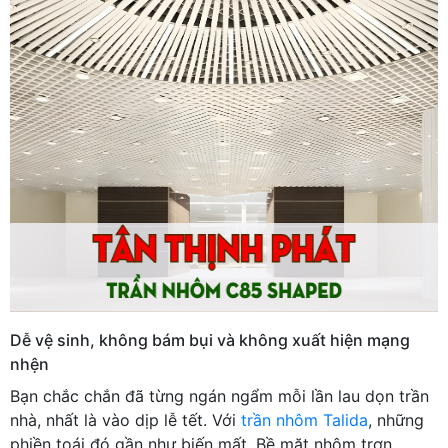
Dễ vệ sinh, không bám bụi và không xuất hiện mạng
nhện
Bạn chắc chắn đã từng ngán ngẩm mỗi lần lau dọn trần
nhà, nhất là vào dịp lễ tết. Với
trần nhôm Talida
, những
phiền toái đó gần như biến mất. Bề mặt nhôm trơn,