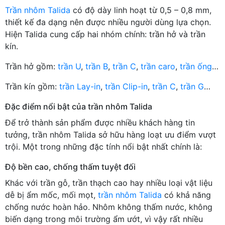
Trần nhôm Talida
có độ dày linh hoạt từ 0,5 – 0,8 mm,
thiết kế đa dạng nên được nhiều người dùng lựa chọn.
Hiện Talida cung cấp hai nhóm chính: trần hở và trần
kín.
Trần hở gồm:
trần U
,
trần B
,
trần C
,
trần caro
,
trần ống
…
Trần kín gồm:
trần Lay-in
,
trần Clip-in
,
trần C
,
trần G
…
Đặc điểm nổi bật của trần nhôm Talida
Để trở thành sản phẩm được nhiều khách hàng tin
tưởng, trần nhôm Talida sở hữu hàng loạt ưu điểm vượt
trội. Một trong những đặc tính nổi bật nhất chính là:
Độ bền cao, chống thấm tuyệt đối
Khác với trần gỗ, trần thạch cao hay nhiều loại vật liệu
dễ bị ẩm mốc, mối mọt,
trần nhôm Talida
có khả năng
chống nước hoàn hảo. Nhôm không thấm nước, không
biến dạng trong môi trường ẩm ướt, vì vậy rất nhiều