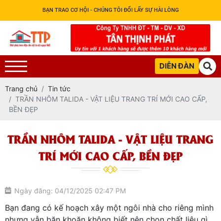
BẠN TRAO CƠ HỘI - CHÚNG TÔI ĐỔI LẤY SỰ HÀI LÒNG
DIỄN ĐÀN
Trang chủ
Tin tức
TRẦN NHÔM TALIDA - VẬT LIỆU TRANG TRÍ MỚI CAO CẤP,
BỀN ĐẸP
TRẦN NHÔM TALIDA - VẬT LIỆU TRANG
TRÍ MỚI CAO CẤP, BỀN ĐẸP
Ngày đăng: 04/12/2025 02:47 PM
Bạn đang có kế hoạch xây một ngôi nhà cho riêng mình
nhưng vẫn băn khoăn không biết nên chọn chất liệu gì