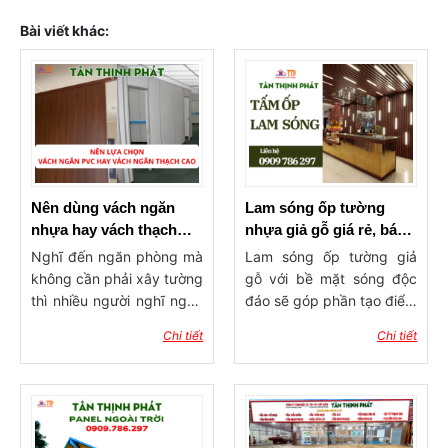
Bài viết khác:
Nên dùng vách ngăn
Lam sóng ốp tường
nhựa hay vách thạch
nhựa giả gỗ giá rẻ, báo
cao ngăn phòng?
giá lam ốp tường, trần
Nghĩ đến ngăn phòng mà
Lam sóng ốp tường giả
không cần phải xây tường
gỗ với bề mặt sóng độc
thì nhiều người nghĩ ngay
đáo sẽ góp phần tạo điểm
đến 2 dòng vật liệu phổ
nhấn ấn tượng cho công
Chi tiết
Chi tiết
biến hiện nay đó là vách
trình xây dựng. Sản phẩm
ngăn nhựa và vách thạch
có tính ứng dụng rộng rãi,
cao. Vậy nên dùng vách
được dùng trong trang trí
ngăn nhựa hay vách
ốp tường, ốp trần với ưu
thạch cao ngăn phòng?
điểm độ bền cao, khả