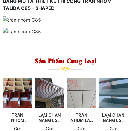
BẢNG MÔ TẢ THIẾT KẾ THI CÔNG TRẦN NHÔM
TALIDA C85 - SHAPED
Sản Phẩm Cùng Loại
TRẦN
LAM CHẮN
TRẦN
LAM CHẮN
NHÔM
NẮNG 85R
NHÔM LAY
NẮNG 85C
CARO
TALIDA
IN T-BLACK
TALIDA
Giá:
Giá:
Giá:
Giá:
TALIDA