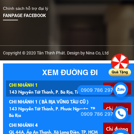
Chính sách hỗ trợ đại lý
FANPAGE FACEBOOK
Copyright © 2020 Tân Thịnh Phát. Design by Nina Co, Ltd
XEM ĐƯỜNG ĐI
Quà Tặng
CHI NHÁNH 1
Chỉ đường
0909 786 297
143 Nguyễn Tất Thành, P. Bà Rịa, TP. HCM
CHI NHÁNH 1 ( BÀ RỊA VŨNG TÀU CŨ )
143 Nguyễn Tất Thành, P. Phước Nguyên, TP.
Chỉ đường
0909 786 297
Bà Rịa
CHI NHÁNH 4
Chỉ đường
QL 44A, Ấp An Thạnh, Xã Long Điền, TP. HCM