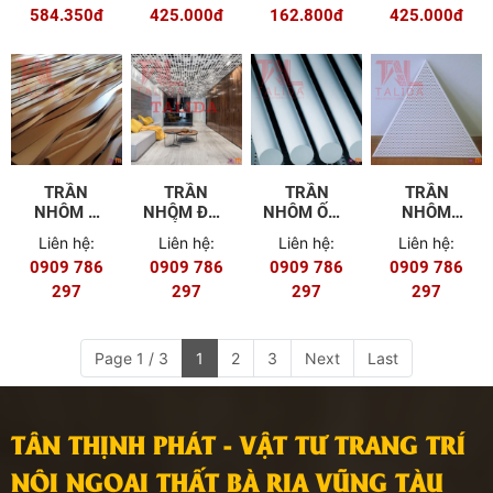
584.350đ
425.000đ
162.800đ
425.000đ
TRẦN
TRẦN
TRẦN
TRẦN
NHÔM U
NHÔM ĐỤC
NHÔM ỐNG
NHÔM
PHI TIÊU
LỖ PHI
TALIDA
TALIDA
Liên hệ:
Liên hệ:
Liên hệ:
Liên hệ:
CHUẨN
TIÊU
TAM GIÁC
0909 786
0909 786
0909 786
0909 786
TALIDA
CHUẨN
297
TALIDA
297
297
297
Page 1 / 3
1
2
3
Next
Last
TÂN THỊNH PHÁT - VẬT TƯ TRANG TRÍ
NỘI NGOẠI THẤT BÀ RỊA VŨNG TÀU