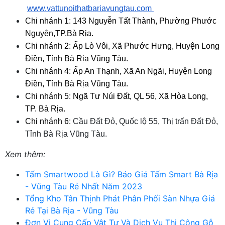
www.vattunoithatbariavungtau.com 
Chi nhánh 1: 143 Nguyễn Tất Thành, Phường Phước 
Nguyên,TP.Bà Rịa.
Chi nhánh 2: Ấp Lò Vôi, Xã Phước Hưng, Huyện Long 
Điền, Tỉnh Bà Rịa Vũng Tàu.
Chi nhánh 4: Ấp An Thạnh, Xã An Ngãi, Huyện Long 
Điền, Tỉnh Bà Rịa Vũng Tàu.
Chi nhánh 5: Ngã Tư Núi Đất, QL 56, Xã Hòa Long, 
TP. Bà Rịa.
Chi nhánh 6: 
Cầu Đất Đỏ, Quốc lộ 55, Thị trấn Đất Đỏ, 
Tỉnh Bà Rịa Vũng Tàu.
Xem thêm:
Tấm Smartwood Là Gì? Báo Giá Tấm Smart Bà Rịa
- Vũng Tàu Rẻ Nhất Năm 2023
Tổng Kho Tân Thịnh Phát Phân Phối Sàn Nhựa Giá
Rẻ Tại Bà Rịa - Vũng Tàu
Đơn Vị Cung Cấp Vật Tư Và Dịch Vụ Thi Công Gỗ