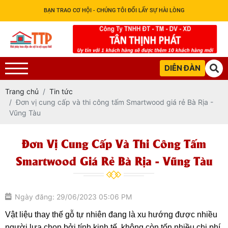
BẠN TRAO CƠ HỘI - CHÚNG TÔI ĐỔI LẤY SỰ HÀI LÒNG
DIỄN ĐÀN
Trang chủ
Tin tức
Đơn vị cung cấp và thi công tấm Smartwood giá rẻ Bà Rịa -
Vũng Tàu
Đơn Vị Cung Cấp Và Thi Công Tấm
Smartwood Giá Rẻ Bà Rịa - Vũng Tàu
Ngày đăng: 29/06/2023 05:06 PM
Vật liệu thay thế gỗ tự nhiên đang là xu hướng được nhiều 
người lựa chọn bởi tính kinh tế, không còn tốn nhiều chi phí 