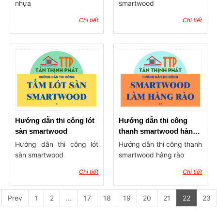
nhựa
smartwood
Chi tiết
Chi tiết
Hướng dẫn thi công lót
Hướng dẫn thi công
sàn smartwood
thanh smartwood hàng
rào
Hướng dẫn thi công lót
Hướng dẫn thi công thanh
sàn smartwood
smartwood hàng rào
Chi tiết
Chi tiết
Prev
1
2
...
17
18
19
20
21
22
23