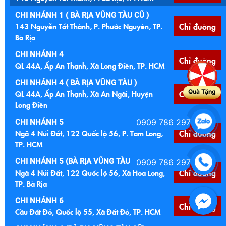
CHI NHÁNH 1 ( BÀ RỊA VŨNG TÀU CŨ )
143 Nguyễn Tất Thành, P. Phước Nguyên, TP.
Chỉ đường
Bà Rịa
CHI NHÁNH 4
Chỉ đường
QL 44A, Ấp An Thạnh, Xã Long Điền, TP. HCM
CHI NHÁNH 4 ( BÀ RỊA VŨNG TÀU )
Quà Tặng
QL 44A, Ấp An Thạnh, Xã An Ngãi, Huyện
Chỉ đường
Long Điền
0909 786 297
CHI NHÁNH 5
Ngã 4 Núi Đất, 122 Quốc lộ 56, P. Tam Long,
Chỉ đường
TP. HCM
CHI NHÁNH 5 (BÀ RỊA VŨNG TÀU CŨ )
0909 786 297
Ngã 4 Núi Đất, 122 Quốc lộ 56, Xã Hoà Long,
Chỉ đường
TP. Bà Rịa
CHI NHÁNH 6
Chỉ đường
Cầu Đất Đỏ, Quốc lộ 55, Xã Đất Đỏ, TP. HCM