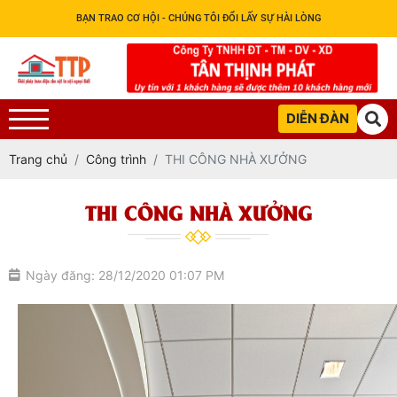
BẠN TRAO CƠ HỘI - CHÚNG TÔI ĐỔI LẤY SỰ HÀI LÒNG
DIỄN ĐÀN
Trang chủ
Công trình
THI CÔNG NHÀ XƯỞNG
THI CÔNG NHÀ XƯỞNG
Ngày đăng: 28/12/2020 01:07 PM