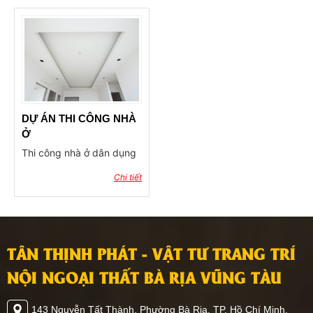
DỰ ÁN THI CÔNG NHÀ
Ở
Thi công nhà ở dân dụng
Chi tiết
TÂN THỊNH PHÁT - VẬT TƯ TRANG TRÍ
NỘI NGOẠI THẤT BÀ RỊA VŨNG TÀU
143 Nguyễn Tất Thành, Phường Bà Rịa, TP. Hồ Chí Minh.