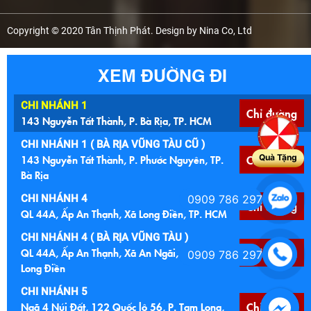
Copyright © 2020 Tân Thịnh Phát. Design by Nina Co, Ltd
XEM ĐƯỜNG ĐI
CHI NHÁNH 1
Chỉ đường
143 Nguyễn Tất Thành, P. Bà Rịa, TP. HCM
CHI NHÁNH 1 ( BÀ RỊA VŨNG TÀU CŨ )
143 Nguyễn Tất Thành, P. Phước Nguyên, TP.
Chỉ đường
Quà Tặng
Bà Rịa
CHI NHÁNH 4
0909 786 297
Chỉ đường
QL 44A, Ấp An Thạnh, Xã Long Điền, TP. HCM
CHI NHÁNH 4 ( BÀ RỊA VŨNG TÀU )
QL 44A, Ấp An Thạnh, Xã An Ngãi, Huyện
Chỉ đường
0909 786 297
Long Điền
CHI NHÁNH 5
Ngã 4 Núi Đất, 122 Quốc lộ 56, P. Tam Long,
Chỉ đường