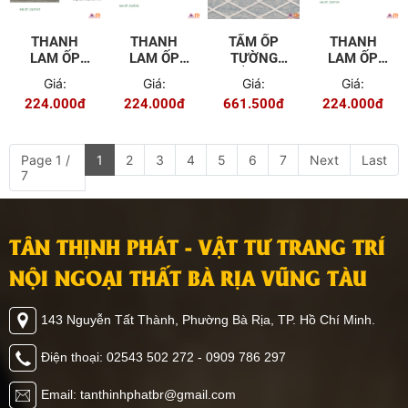
THANH
THANH
TẤM ỐP
THANH
LAM ỐP
LAM ỐP
TƯỜNG
LAM ỐP
TƯỜNG
TƯỜNG
TRẦN 3D
TƯỜNG
Giá:
Giá:
Giá:
Giá:
TRẦN
TRẦN
TO-11-1
TRẦN
224.000đ
224.000đ
661.500đ
224.000đ
NGOÀI
LSAT-06
NGOÀI
TRỜI OLSV-
TRỜI OLSV-
01
04
Page 1 /
1
2
3
4
5
6
7
Next
Last
7
TÂN THỊNH PHÁT - VẬT TƯ TRANG TRÍ
NỘI NGOẠI THẤT BÀ RỊA VŨNG TÀU
143 Nguyễn Tất Thành, Phường Bà Rịa, TP. Hồ Chí Minh.
Điện thoại: 02543 502 272 - 0909 786 297
Email: tanthinhphatbr@gmail.com