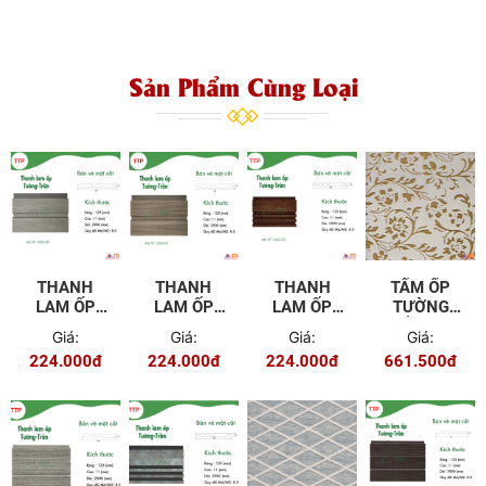
Sản Phẩm Cùng Loại
THANH
THANH
THANH
TẤM ỐP
LAM ỐP
LAM ỐP
LAM ỐP
TƯỜNG
TƯỜNG
TƯỜNG
TƯỜNG
TRẦN 3D
Giá:
Giá:
Giá:
Giá:
TRẦN
TRẦN
TRẦN
TO-10-2
224.000đ
224.000đ
224.000đ
661.500đ
NGOÀI
NGOÀI
LSAG-03
TRỜI
TRỜI
OLSU-02
OLSU-03