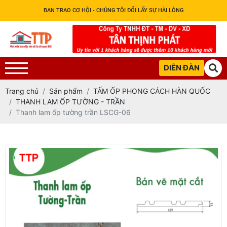
BẠN TRAO CƠ HỘI - CHÚNG TÔI ĐỔI LẤY SỰ HÀI LÒNG
DIỄN ĐÀN
Trang chủ
Sản phẩm
TẤM ỐP PHONG CÁCH HÀN QUỐC
THANH LAM ỐP TƯỜNG - TRẦN
Thanh lam ốp tường trần LSCG-06