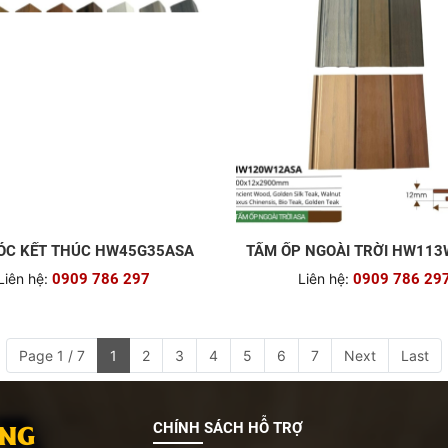
ÓC KẾT THÚC HW45G35ASA
TẤM ỐP NGOÀI TRỜI HW11
Liên hệ:
0909 786 297
Liên hệ:
0909 786 29
Page 1 / 7
1
2
3
4
5
6
7
Next
Last