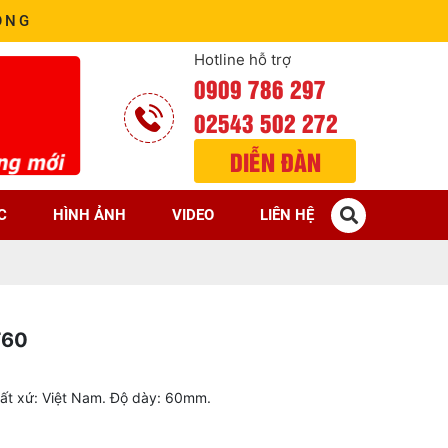
ÒNG
Hotline hỗ trợ
0909 786 297
02543 502 272
DIỄN ĐÀN
C
HÌNH ẢNH
VIDEO
LIÊN HỆ
T60
ất xứ: Việt Nam. Độ dày: 60mm.