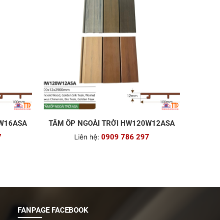
3W16ASA
TẤM ỐP NGOÀI TRỜI HW120W12ASA
7
Liên hệ:
0909 786 297