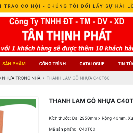
N TRAO CƠ HỘI - CHÚNG TÔI ĐỔI LẤY SỰ HÀI L
SẢN PHẨM
CÔNG TRÌNH
CATALOGUE
TIN TỨ
Ỗ NHỰA TRONG NHÀ
THANH LAM GỖ NHỰA C40T60
THANH LAM GỖ NHỰA C40
Kích thước: Dài 2950mm x Rộng 40mm. Xu
Mã sản phẩm:
C40T60