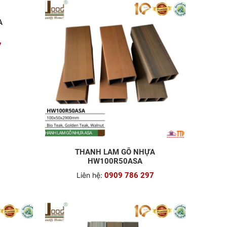
A
THANH LAM GỖ NHỰA
HW100R50ASA
7
Liên hệ:
0909 786 297