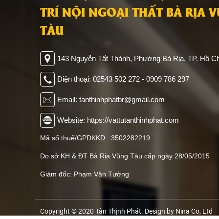
TÂN THỊNH PHÁT - VẬT TƯ TR
TRÍ NỘI NGOẠI THẤT BÀ RỊA 
TÀU
143 Nguyễn Tất Thành, Phường Bà Rịa, TP. Hồ Ch
Điện thoại: 02543 502 272 - 0909 786 297
Email: tanthinhphatbr@gmail.com
Website: https://vattutanthinhphat.com
Mã số thuế/GPDKKD: 3502282219
Do sở KH & ĐT Bà Rịa Vũng Tàu cấp ngày 28/05/2015
Giám đốc: Phạm Văn Tường