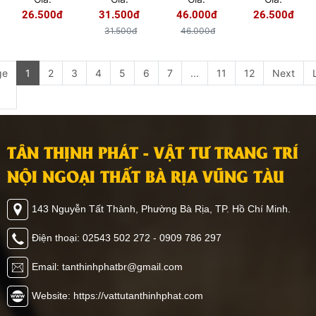
102
HƯNG
103
26.500đ
31.500đ
46.000đ
26.500đ
31.500đ
46.000đ
ge
1
2
3
4
5
6
7
...
11
12
Next
TÂN THỊNH PHÁT - VẬT TƯ TRANG TRÍ
NỘI NGOẠI THẤT BÀ RỊA VŨNG TÀU
143 Nguyễn Tất Thành, Phường Bà Rịa, TP. Hồ Chí Minh.
Điện thoại: 02543 502 272 - 0909 786 297
Email: tanthinhphatbr@gmail.com
Website: https://vattutanthinhphat.com