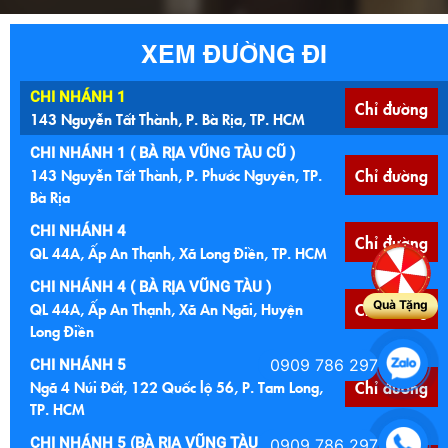
XEM ĐƯỜNG ĐI
CHI NHÁNH 1
Chỉ đường
143 Nguyễn Tất Thành, P. Bà Rịa, TP. HCM
CHI NHÁNH 1 ( BÀ RỊA VŨNG TÀU CŨ )
143 Nguyễn Tất Thành, P. Phước Nguyên, TP.
Chỉ đường
Bà Rịa
CHI NHÁNH 4
Chỉ đường
QL 44A, Ấp An Thạnh, Xã Long Điền, TP. HCM
CHI NHÁNH 4 ( BÀ RỊA VŨNG TÀU )
Quà Tặng
QL 44A, Ấp An Thạnh, Xã An Ngãi, Huyện
Chỉ đường
Long Điền
0909 786 297
CHI NHÁNH 5
Ngã 4 Núi Đất, 122 Quốc lộ 56, P. Tam Long,
Chỉ đường
TP. HCM
CHI NHÁNH 5 (BÀ RỊA VŨNG TÀU CŨ )
0909 786 297