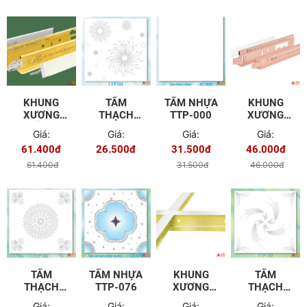
KHUNG
TẤM
TẤM NHỰA
KHUNG
XƯƠNG
THẠCH
TTP-000
XƯƠNG
VĨNH
CAO TTP-
PROMETAL
Giá:
Giá:
Giá:
Giá:
TƯỜNG
101
(HIỆP VĨNH
61.400đ
26.500đ
31.500đ
46.000đ
PHÚ)
61.400đ
31.500đ
46.000đ
TẤM
TẤM NHỰA
KHUNG
TẤM
THẠCH
TTP-076
XƯƠNG
THẠCH
CAO TTP-
VẠN PHÁT
CAO TTP-
Giá:
Giá:
Giá:
Giá: