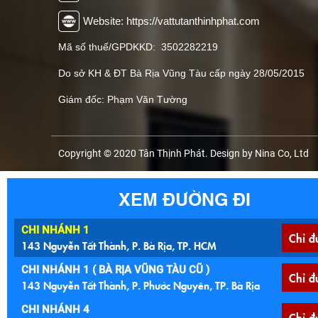
Website: https://vattutanthinhphat.com
Mã số thuế/GPDKKD: 3502282219
Do sở KH & ĐT Bà Rịa Vũng Tàu cấp ngày 28/05/2015
Giám đốc: Phạm Văn Tường
Copyright © 2020 Tân Thịnh Phát. Design by Nina Co, Ltd
XEM ĐƯỜNG ĐI
CHI NHÁNH 1
Chỉ đ
143 Nguyễn Tất Thành, P. Bà Rịa, TP. HCM
CHI NHÁNH 1 ( BÀ RỊA VŨNG TÀU CŨ )
Chỉ đ
143 Nguyễn Tất Thành, P. Phước Nguyên, TP. Bà Rịa
CHI NHÁNH 4
Chỉ đ