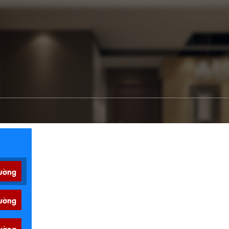
ường
ường
ường