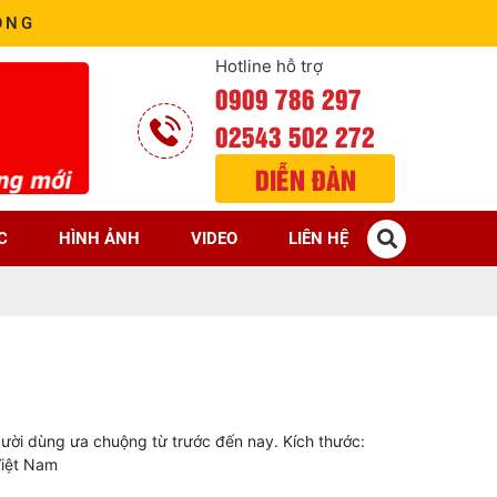
ÒNG
Hotline hỗ trợ
0909 786 297
02543 502 272
DIỄN ĐÀN
C
HÌNH ẢNH
VIDEO
LIÊN HỆ
gười dùng ưa chuộng từ trước đến nay. Kích thước:
Việt Nam