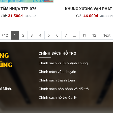
TẤM NHỰA TTP-076
KHUNG XƯƠNG VẠN PHÁT
Giá:
31.500đ
Giá:
46.000đ
31.500đ
46.000đ
 / 12
1
2
3
4
5
6
7
...
11
12
Next
ANG
CHÍNH SÁCH HỖ TRỢ
VŨNG
Chính sách và Quy định chung
Chính sách vận chuyển
Chính sách thanh toán
í Minh.
Chính sách bảo hành và đổi trả
Chính sách hỗ trợ đại lý