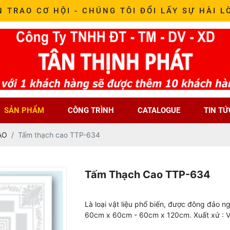
N TRAO CƠ HỘI - CHÚNG TÔI ĐỔI LẤY SỰ HÀI L
SẢN PHẨM
CÔNG TRÌNH
CATALOGUE
TIN TỨ
AO
Tấm thạch cao TTP-634
Tấm Thạch Cao TTP-634
Là loại vật liệu phổ biến, được đông đảo n
60cm x 60cm - 60cm x 120cm. Xuất xứ : 