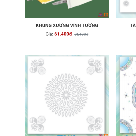
KHUNG XƯƠNG VĨNH TƯỜNG
TẤ
Giá:
61.400đ
61.400đ