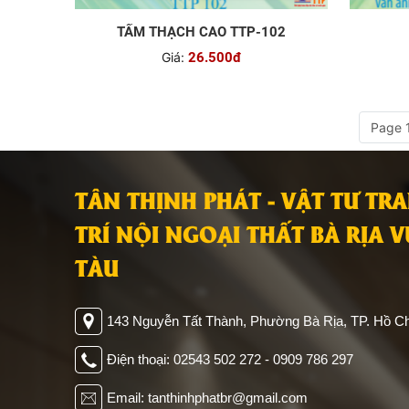
TẤM THẠCH CAO TTP-102
Giá:
26.500đ
Page 1
TÂN THỊNH PHÁT - VẬT TƯ TR
TRÍ NỘI NGOẠI THẤT BÀ RỊA 
TÀU
143 Nguyễn Tất Thành, Phường Bà Rịa, TP. Hồ Ch
Điện thoại: 02543 502 272 - 0909 786 297
Email: tanthinhphatbr@gmail.com