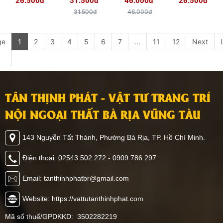
26.500đ
31.500đ
46.000đ
26.500đ
31.500đ
46.000đ
ge
1
2
3
4
5
6
7
...
11
12
Next
TÂN THỊNH PHÁT - VẬT TƯ TRANG TRÍ
NỘI NGOẠI THẤT BÀ RỊA VŨNG TÀU
143 Nguyễn Tất Thành, Phường Bà Rịa, TP. Hồ Chí Minh.
Điện thoại: 02543 502 272 - 0909 786 297
Email: tanthinhphatbr@gmail.com
Website: https://vattutanthinhphat.com
Mã số thuế/GPDKKD: 3502282219