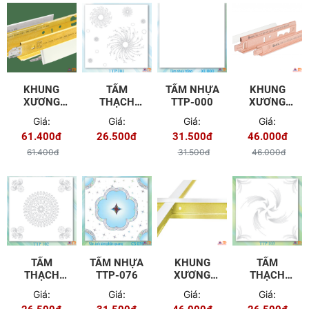
KHUNG
TẤM
TẤM NHỰA
KHUNG
XƯƠNG
THẠCH
TTP-000
XƯƠNG
VĨNH
CAO TTP-
PROMETAL
Giá:
Giá:
Giá:
Giá:
TƯỜNG
101
(HIỆP VĨNH
61.400đ
26.500đ
31.500đ
46.000đ
PHÚ)
61.400đ
31.500đ
46.000đ
TẤM
TẤM NHỰA
KHUNG
TẤM
THẠCH
TTP-076
XƯƠNG
THẠCH
CAO TTP-
VẠN PHÁT
CAO TTP-
Giá:
Giá:
Giá:
Giá:
102
HƯNG
103