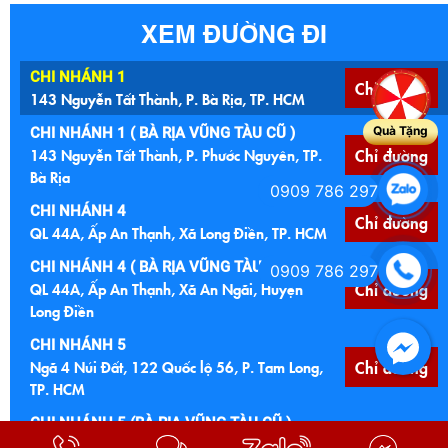
XEM ĐƯỜNG ĐI
CHI NHÁNH 1
Chỉ đường
143 Nguyễn Tất Thành, P. Bà Rịa, TP. HCM
Quà Tặng
CHI NHÁNH 1 ( BÀ RỊA VŨNG TÀU CŨ )
143 Nguyễn Tất Thành, P. Phước Nguyên, TP.
Chỉ đường
Bà Rịa
0909 786 297
CHI NHÁNH 4
Chỉ đường
QL 44A, Ấp An Thạnh, Xã Long Điền, TP. HCM
CHI NHÁNH 4 ( BÀ RỊA VŨNG TÀU )
0909 786 297
QL 44A, Ấp An Thạnh, Xã An Ngãi, Huyện
Chỉ đường
Long Điền
CHI NHÁNH 5
Ngã 4 Núi Đất, 122 Quốc lộ 56, P. Tam Long,
Chỉ đường
TP. HCM
CHI NHÁNH 5 (BÀ RỊA VŨNG TÀU CŨ )
Ngã 4 Núi Đất, 122 Quốc lộ 56, Xã Hoà Long,
Chỉ đường