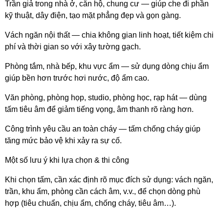
Trần giả trong nhà ở, căn hộ, chung cư — giúp che đi phần 
kỹ thuật, dây điện, tạo mặt phẳng đẹp và gọn gàng.
Vách ngăn nội thất — chia không gian linh hoạt, tiết kiệm chi 
phí và thời gian so với xây tường gạch.
Phòng tắm, nhà bếp, khu vực ẩm — sử dụng dòng chịu ẩm 
giúp bền hơn trước hơi nước, độ ẩm cao.
Văn phòng, phòng họp, studio, phòng học, rạp hát — dùng 
tấm tiêu âm để giảm tiếng vọng, âm thanh rõ ràng hơn.
Công trình yêu cầu an toàn cháy — tấm chống cháy giúp 
tăng mức bảo vệ khi xảy ra sự cố.
Một số lưu ý khi lựa chọn & thi công
Khi chọn tấm, cần xác định rõ mục đích sử dụng: vách ngăn, 
trần, khu ẩm, phòng cần cách âm, v.v., để chọn dòng phù 
hợp (tiêu chuẩn, chịu ẩm, chống cháy, tiêu âm…).