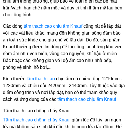
chịu ẩm thông thường, giúp bảo vệ toàn diện các bề mặt 
trần/vách, hạn chế nấm mốc và duy trì tính thẩm mỹ lâu bền 
cho công trình.
Các dòng 
tấm thạch cao chịu ẩm Knauf 
cũng rất dễ lắp đặt 
với các vật liệu khác, mang đến không gian sống đảm bảo 
an toàn sức khỏe cho gia chủ về lâu dài. Do đó, sản phẩm 
Knauf thường được tin dùng để thi công tại những khu vực 
nồm ẩm như ven biển, vùng cao nguyên, khí hậu ở miền 
Bắc hoặc các không gian với độ ẩm cao như nhà bếp, 
phòng vệ sinh, hồ bơi,...
Kích thước 
tấm thạch cao
 chịu ẩm có chiều rộng 1210mm - 
1220mm và chiều dài 2420mm - 2440mm. Tùy thuộc vào địa 
điểm công trình và nơi lắp đặt, bạn có thể tham khảo quy 
cách và ứng dụng của các 
tấm thạch cao chịu ẩm Knauf
Tấm thạch cao chống cháy Knauf
Tấm thạch cao chống cháy Knauf
 giảm tốc độ lây lan ngọn 
lửa và không sản sinh khí độc khi bị ngọn lửa tác động. Để 