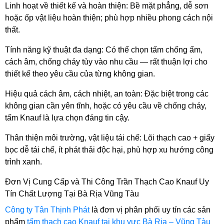
Linh hoạt về thiết kế và hoàn thiện: Bề mặt phẳng, dễ sơn 
hoặc ốp vật liệu hoàn thiện; phù hợp nhiều phong cách nội 
thất.
Tính năng kỹ thuật đa dạng: Có thể chọn tấm chống ẩm, 
cách âm, chống cháy tùy vào nhu cầu — rất thuận lợi cho 
thiết kế theo yêu cầu của từng không gian.
Hiệu quả cách âm, cách nhiệt, an toàn: Đặc biệt trong các 
không gian cần yên tĩnh, hoặc có yêu cầu về chống cháy, 
tấm Knauf là lựa chọn đáng tin cậy. 
Thân thiện môi trường, vật liệu tái chế: Lõi thạch cao + giấy 
bọc dễ tái chế, ít phát thải độc hại, phù hợp xu hướng công 
trình xanh. 
Đơn Vị Cung Cấp và Thi Công Trần Thạch Cao Knauf Uy 
Tín Chất Lượng Tại Bà Rịa Vũng Tàu
Công ty Tân Thịnh Phát
 là đơn vị phân phối uy tín các sản 
phẩm 
tấm thạch cao Knauf tại khu vực Bà Rịa – Vũng Tàu