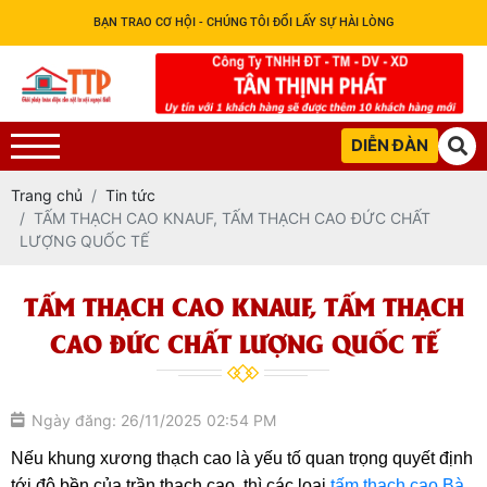
BẠN TRAO CƠ HỘI - CHÚNG TÔI ĐỔI LẤY SỰ HÀI LÒNG
DIỄN ĐÀN
Trang chủ
Tin tức
TẤM THẠCH CAO KNAUF, TẤM THẠCH CAO ĐỨC CHẤT
LƯỢNG QUỐC TẾ
TẤM THẠCH CAO KNAUF, TẤM THẠCH
CAO ĐỨC CHẤT LƯỢNG QUỐC TẾ
Ngày đăng: 26/11/2025 02:54 PM
Nếu khung xương thạch cao là yếu tố quan trọng quyết định 
tới độ bền của trần thạch cao, thì các loại 
tấm thạch cao Bà 