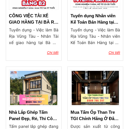
trợ tốt là vô cùng quan
trọng. Tại Bà Rịa Vũng
Tàu, nhiều chủ thầu, kiến
CÔNG VIỆC TÀI XẾ
Tuyển dụng Nhân viên
trúc sư và cả khách hàng
GIAO HÀNG TẠI BÀ RỊA
Kế Toán Bán Hàng tại
cá nhân đang dần chuyển
VŨNG TÀU
Bà Rịa
Tuyển dụng - Việc làm Bà
Tuyển dụng - Việc làm Bà
sang mua hàng trực tiếp
Rịa Vũng Tàu - Nhân Tài
Rịa Vũng Tàu - Nhân viên
tại các tổng kho vật tư nội
xế giao hàng tại Bà Rịa
Kế Toán Bán Hàng tại Bà
thất thay vì qua các đại lý
Vũng Tàu
Rịa
Chi tiết
Chi tiết
trung gian. Điều này
không chỉ giúp tiết kiệm
chi phí mà còn đảm bảo
nguồn hàng ổn định, mẫu
mã luôn cập nhật theo xu
hướng. Trong bài viết này,
chúng tôi sẽ giới thiệu đến
bạn địa chỉ tổng kho vật
tư trang trí nội thất Bà Rịa
Vũng Tàu uy tín, chuyên
Nhà Lắp Ghép Tấm
Mua Tấm Ốp Than Tre
cung cấp đầy đủ các
Panel Đẹp, Rẻ, Thi Công
TGI Chính Hãng Ở Đâu
dòng sản phẩm: tấm ốp,
Nhanh
Tại Bà Rịa Vũng Tàu
Tấm panel lắp ghép đang
Được sản xuất từ công