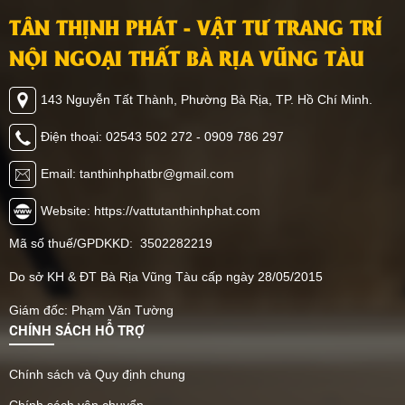
đến nhiều giá trị đặc biệt
dẫn đầu xu hướng 2026,
TÂN THỊNH PHÁT - VẬT TƯ TRANG TRÍ
khác mà bạn không thể
giúp bạn có thêm ý tưởng
ngờ đến. Hãy cùng Tân
trang trí không gian nhà
NỘI NGOẠI THẤT BÀ RỊA VŨNG TÀU
Thịnh Phát khám phá
mình, cùng tham khảo
ngay vật liệu này có thể
ngay nhé.
143 Nguyễn Tất Thành, Phường Bà Rịa, TP. Hồ Chí Minh.
ứng dụng như thế nào
nhé.
Điện thoại: 02543 502 272 - 0909 786 297
Email: tanthinhphatbr@gmail.com
Website: https://vattutanthinhphat.com
Mã số thuế/GPDKKD: 3502282219
Do sở KH & ĐT Bà Rịa Vũng Tàu cấp ngày 28/05/2015
Giám đốc: Phạm Văn Tường
CHÍNH SÁCH HỖ TRỢ
Chính sách và Quy định chung