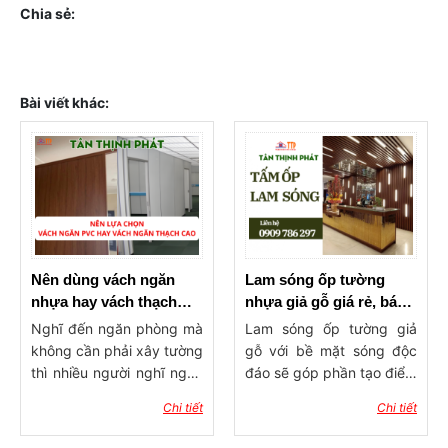
Chia sẻ:
Bài viết khác:
Nên dùng vách ngăn
Lam sóng ốp tường
nhựa hay vách thạch
nhựa giả gỗ giá rẻ, báo
cao ngăn phòng?
giá lam ốp tường, trần
Nghĩ đến ngăn phòng mà
Lam sóng ốp tường giả
không cần phải xây tường
gỗ với bề mặt sóng độc
thì nhiều người nghĩ ngay
đáo sẽ góp phần tạo điểm
đến 2 dòng vật liệu phổ
nhấn ấn tượng cho công
Chi tiết
Chi tiết
biến hiện nay đó là vách
trình xây dựng. Sản phẩm
ngăn nhựa và vách thạch
có tính ứng dụng rộng rãi,