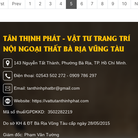
rst
Prev
1
2
3
4
5
6
7
8
9
10
N
TÂN THỊNH PHÁT - VẬT TƯ TRANG TRÍ
NỘI NGOẠI THẤT BÀ RỊA VŨNG TÀU
143 Nguyễn Tất Thành, Phường Bà Rịa, TP. Hồ Chí Minh.
Điện thoại: 02543 502 272 - 0909 786 297
Email: tanthinhphatbr@gmail.com
Website: https://vattutanthinhphat.com
Mã số thuế/GPDKKD: 3502282219
Do sở KH & ĐT Bà Rịa Vũng Tàu cấp ngày 28/05/2015
Giám đốc: Phạm Văn Tường