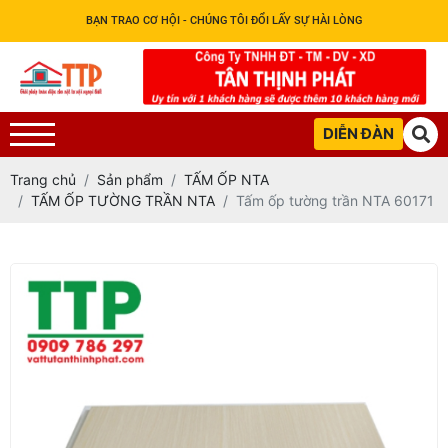
BẠN TRAO CƠ HỘI - CHÚNG TÔI ĐỔI LẤY SỰ HÀI LÒNG
DIỄN ĐÀN
Trang chủ
Sản phẩm
TẤM ỐP NTA
TẤM ỐP TƯỜNG TRẦN NTA
Tấm ốp tường trần NTA 60171