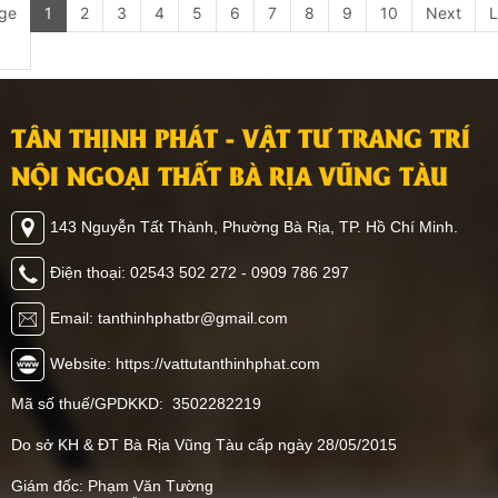
ge
1
2
3
4
5
6
7
8
9
10
Next
L
TÂN THỊNH PHÁT - VẬT TƯ TRANG TRÍ
NỘI NGOẠI THẤT BÀ RỊA VŨNG TÀU
143 Nguyễn Tất Thành, Phường Bà Rịa, TP. Hồ Chí Minh.
Điện thoại: 02543 502 272 - 0909 786 297
Email: tanthinhphatbr@gmail.com
Website: https://vattutanthinhphat.com
Mã số thuế/GPDKKD: 3502282219
Do sở KH & ĐT Bà Rịa Vũng Tàu cấp ngày 28/05/2015
Giám đốc: Phạm Văn Tường