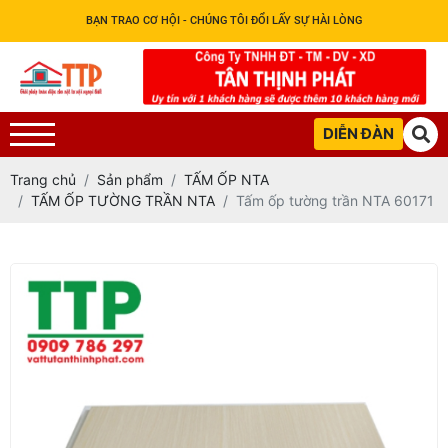
BẠN TRAO CƠ HỘI - CHÚNG TÔI ĐỔI LẤY SỰ HÀI LÒNG
DIỄN ĐÀN
Trang chủ
Sản phẩm
TẤM ỐP NTA
TẤM ỐP TƯỜNG TRẦN NTA
Tấm ốp tường trần NTA 60171