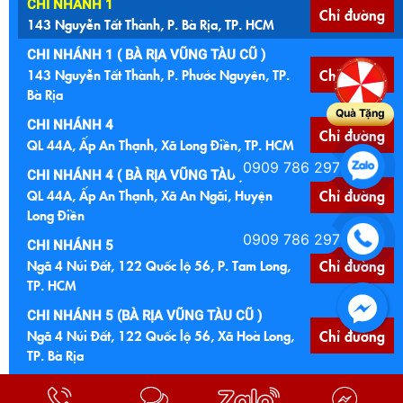
CHI NHÁNH 1
Chỉ đường
143 Nguyễn Tất Thành, P. Bà Rịa, TP. HCM
CHI NHÁNH 1 ( BÀ RỊA VŨNG TÀU CŨ )
143 Nguyễn Tất Thành, P. Phước Nguyên, TP.
Chỉ đường
Bà Rịa
Quà Tặng
CHI NHÁNH 4
Chỉ đường
QL 44A, Ấp An Thạnh, Xã Long Điền, TP. HCM
0909 786 297
CHI NHÁNH 4 ( BÀ RỊA VŨNG TÀU )
QL 44A, Ấp An Thạnh, Xã An Ngãi, Huyện
Chỉ đường
Long Điền
0909 786 297
CHI NHÁNH 5
Ngã 4 Núi Đất, 122 Quốc lộ 56, P. Tam Long,
Chỉ đường
TP. HCM
CHI NHÁNH 5 (BÀ RỊA VŨNG TÀU CŨ )
Ngã 4 Núi Đất, 122 Quốc lộ 56, Xã Hoà Long,
Chỉ đường
TP. Bà Rịa
CHI NHÁNH 6
Chỉ đường